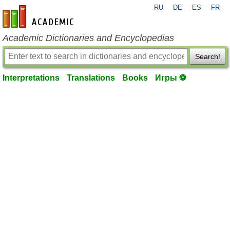
RU
DE
ES
FR
en-academic.com
Academic Dictionaries and Encyclopedias
Search!
Interpretations
Translations
Books
Игры ⚽