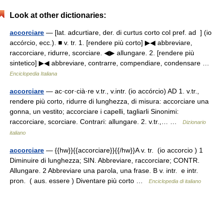
Look at other dictionaries:
accorciare
— [lat. adcurtiare, der. di curtus corto col pref. ad ] (io
accórcio, ecc.). ■ v. tr. 1. [rendere più corto] ▶◀ abbreviare,
raccorciare, ridurre, scorciare. ◀▶ allungare. 2. [rendere più
sintetico] ▶◀ abbreviare, contrarre, compendiare, condensare …
Enciclopedia Italiana
accorciare
— ac·cor·cià·re v.tr., v.intr. (io accórcio) AD 1. v.tr.,
rendere più corto, ridurre di lunghezza, di misura: accorciare una
gonna, un vestito; accorciare i capelli, tagliarli Sinonimi:
raccorciare, scorciare. Contrari: allungare. 2. v.tr.,… …
Dizionario
italiano
accorciare
— {{hw}}{{accorciare}}{{/hw}}A v. tr. (io accorcio ) 1
Diminuire di lunghezza; SIN. Abbreviare, raccorciare; CONTR.
Allungare. 2 Abbreviare una parola, una frase. B v. intr. e intr.
pron. ( aus. essere ) Diventare più corto …
Enciclopedia di italiano