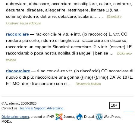
abbreviare, abbassare, accorciare, assottigliare, calare, contrarre,
decurtare, diradare, alleggerire, restringere, limitare □ (una
somma) dedurre, detrarre, defalcare, scalare,… …
Sinonimi e
Contrari. Terza edizione
raccorciare
— rac·cor·cià·re v.tr. e intr. (io raccórcio) 1. v.tr. CO
rendere più corto, ridurre di lunghezza: raccorciare un discorso,
raccorciare un cappotto Sinonimi: accorciare. 2. v.intr. (essere) LE
raccorciarsi: o poca nostra nobiltà di sangue! | ben se …
Dizionario
italiano
riaccorciare
— ri·ac·cor·cià·re v.tr. (io riaccórcio) CO accorciare di
nuovo o di più: riaccorciare una gonna {{line}} {{/line}} DATA: 1871.
ETIMO: der. di accorciare con ri …
Dizionario italiano
© Academic, 2000-2026
18+
Contact us:
Technical Support
,
Advertising
Dictionaries export
, created on PHP,
Joomla,
Drupal,
WordPress,
MODx.