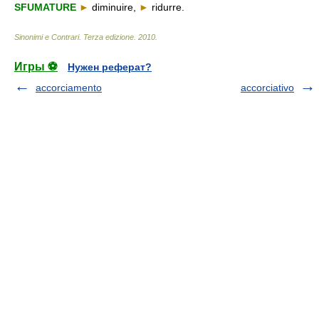
SFUMATURE
►
diminuire,
►
ridurre.
Sinonimi e Contrari. Terza edizione
.
2010
.
Игры ⚽
Нужен реферат?
accorciamento
accorciativo