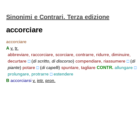
Sinonimi e Contrari. Terza edizione
accorciare
accorciare
A
v.
tr.
abbreviare, raccorciare, scorciare, contrarre, ridurre, diminuire,
decurtare
□
(
di scritto, di discorso
)
compendiare, riassumere
□
(
di
piante
)
potare
□
(
di capelli
)
spuntare, tagliare
CONTR.
allungare
□
prolungare, protrarre
□
estendere
B
accorciarsi
v.
intr.
pron.