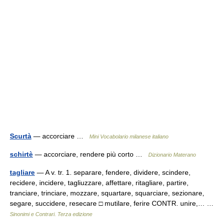
Scurtà
— accorciare …
Mini Vocabolario milanese italiano
schirtè
— accorciare, rendere più corto …
Dizionario Materano
tagliare
— A v. tr. 1. separare, fendere, dividere, scindere,
recidere, incidere, tagliuzzare, affettare, ritagliare, partire,
tranciare, trinciare, mozzare, squartare, squarciare, sezionare,
segare, succidere, resecare □ mutilare, ferire CONTR. unire,… …
Sinonimi e Contrari. Terza edizione