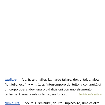
tagliare
— [dal fr. ant. tailler, lat. tardo taliare, der. di talea talea ]
(io tàglio, ecc.). ■ v. tr. 1. a. [interrompere del tutto la continuità di
un corpo operandovi una o più divisioni con uno strumento
tagliente: t. una tavola di legno, un foglio di… …
Enciclopedia Italiana
diminuire
— A v. tr. 1. sminuire, ridurre, impiccolire, rimpicciolire,