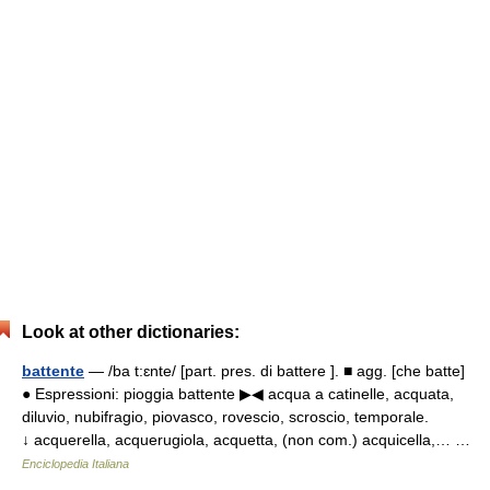
Look at other dictionaries:
battente
— /ba t:ɛnte/ [part. pres. di battere ]. ■ agg. [che batte]
● Espressioni: pioggia battente ▶◀ acqua a catinelle, acquata,
diluvio, nubifragio, piovasco, rovescio, scroscio, temporale.
↓ acquerella, acquerugiola, acquetta, (non com.) acquicella,… …
Enciclopedia Italiana