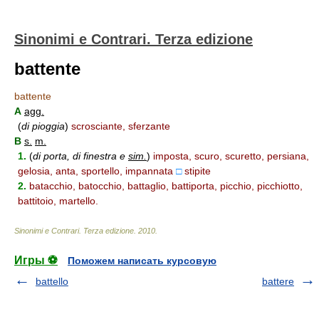
Sinonimi e Contrari. Terza edizione
battente
battente
A
agg.
(
di pioggia
)
scrosciante, sferzante
B
s.
m.
1.
(
di porta, di finestra e
sim.
)
imposta, scuro, scuretto, persiana,
gelosia, anta, sportello, impannata
□
stipite
2.
batacchio, batocchio, battaglio, battiporta, picchio, picchiotto,
battitoio, martello.
Sinonimi e Contrari. Terza edizione
.
2010
.
Игры ⚽
Поможем написать курсовую
battello
battere