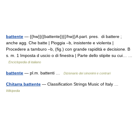
battente
— {{hw}}{{battente}}{{/hw}}A part. pres. di battere ;
anche agg. Che batte | Pioggia –b, insistente e violenta |
Procedere a tamburo –b, (fig.) con grande rapidità e decisione. B
s. m. 1 Imposta d uscio o di finestra | Parte dello stipite su cui… …
Enciclopedia di italiano
battente
— pl.m. battenti …
Dizionario dei sinonimi e contrari
Chitarra battente
— Classification Strings Music of Italy …
Wikipedia