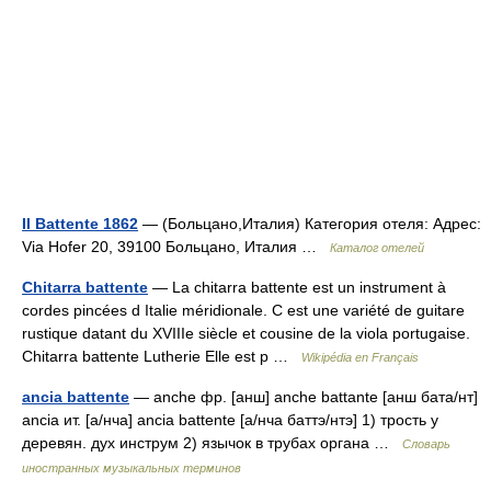
Il Battente 1862
— (Больцано,Италия) Категория отеля: Адрес:
Via Hofer 20, 39100 Больцано, Италия …
Каталог отелей
Chitarra battente
— La chitarra battente est un instrument à
cordes pincées d Italie méridionale. C est une variété de guitare
rustique datant du XVIIIe siècle et cousine de la viola portugaise.
Chitarra battente Lutherie Elle est p …
Wikipédia en Français
ancia battente
— anche фр. [анш] anche battante [анш бата/нт]
ancia ит. [а/нча] ancia battente [а/нча баттэ/нтэ] 1) трость у
деревян. дух инструм 2) язычок в трубах органа …
Словарь
иностранных музыкальных терминов