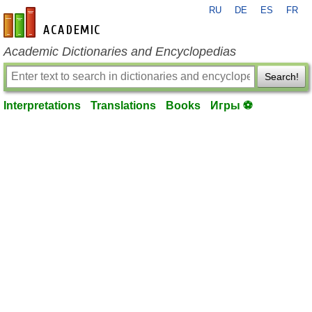
RU
DE
ES
FR
en-academic.com
Academic Dictionaries and Encyclopedias
Search!
Interpretations
Translations
Books
Игры ⚽