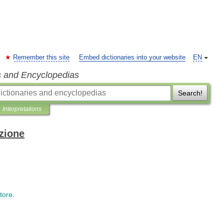
Remember this site
Embed dictionaries into your website
EN
s and Encyclopedias
Search!
Interpretations
izione
tore
.