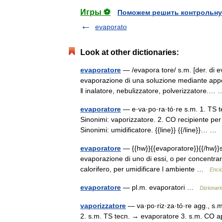
Игры ⚽
Поможем решить контрольну
evaporato
Look at other dictionaries:
evaporatore
— /evapora tore/ s.m. [der. di ev
evaporazione di una soluzione mediante appo
‖ inalatore, nebulizzatore, polverizzatore.
evaporatore
— e·va·po·ra·tó·re s.m. 1. TS t
Sinonimi: vaporizzatore. 2. CO recipiente per
Sinonimi: umidificatore. {{line}} {{/line}}… 
evaporatore
— {{hw}}{{evaporatore}}{{/hw}}s
evaporazione di uno di essi, o per concentra
calorifero, per umidificare l ambiente …
Encic
evaporatore
— pl.m. evaporatori …
Dizionari
vaporizzatore
— va·po·riz·za·tó·re agg., s.
2. s.m. TS tecn. → evaporatore 3. s.m. CO app