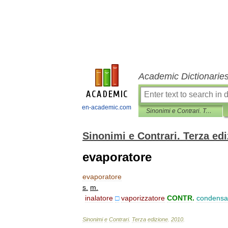
Academic Dictionarie
en-academic.com
Sinonimi e Contrari. Terza edizione
Sinonimi e Contrari. Terza ed
evaporatore
evaporatore
s
.
m
.
inalatore
□
vaporizzatore
CONTR
.
condensa
Sinonimi
e
Contrari
.
Terza
edizione
.
2010
.