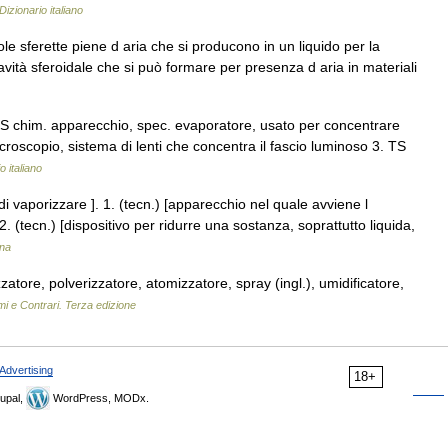
Dizionario italiano
le sferette piene d aria che si producono in un liquido per la
avità sferoidale che si può formare per presenza d aria in materiali
TS chim. apparecchio, spec. evaporatore, usato per concentrare
icroscopio, sistema di lenti che concentra il fascio luminoso 3. TS
o italiano
di vaporizzare ]. 1. (tecn.) [apparecchio nel quale avviene l
 (tecn.) [dispositivo per ridurre una sostanza, soprattutto liquida,
ana
tore, polverizzatore, atomizzatore, spray (ingl.), umidificatore,
mi e Contrari. Terza edizione
Advertising
18+
upal,
WordPress, MODx.