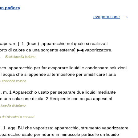
ю работу
evaporazione
aporare ]. 1. (tecn.) [apparecchio nel quale si realizza l
rto di calore da una sorgente esterna] ▶◀ vaporizzatore.
… …
Enciclopedia Italiana
ecn. apparecchio per far evaporare liquidi e condensare soluzioni
 l acqua che si appende al termosifone per umidificare l aria
…
Dizionario italiano
. m. 1 Apparecchio usato per separare due liquidi mediante
re una soluzione diluita. 2 Recipiente con acqua appeso al
lopedia di italiano
o dei sinonimi e contrari
m. 1. agg. BU che vaporizza: apparecchio, strumento vaporizzatore
arecchio usato per ridurre in minuscole particelle un liquido