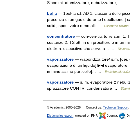
Sinonimi: atomizzatore, nebulizzatore,… …
bolla
— 1ból·la s.f. AD 1. ciascuna delle picco
presenza di un gas o durante l ebollizione | c
solidi, spec. vetro e metalli …
Dizionario italiano
concentratore
— con·cen·tra·tó·re s.m. 1. 
sostanze 2. TS ott. in un proiettore o in un m
elettron. dispositivo che serve a… …
Dizionari
vaporizzatore
— /vaporidz:a tore/ s.m. [der. 
evaporazione di un liquido] ▶◀ evaporatore. 2.
in minutissime particelle]… …
Enciclopedia Itali
vaporizzatore
— s. m. evaporatore □ nebulizza
spruzzatore CONTR. condensatore …
Sinoni
© Academic, 2000-2026
Contact us:
Technical Support
,
Dictionaries export
, created on PHP,
Joomla,
Dr