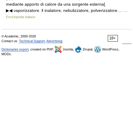
mediante apporto di calore da una sorgente esterna]
▶◀ vaporizzatore. ‖ inalatore, nebulizzatore, polverizzatore.… …
Enciclopedia Italiana
© Academic, 2000-2026
18+
Contact us:
Technical Support
,
Advertising
Dictionaries export
, created on PHP,
Joomla,
Drupal,
WordPress,
MODx.