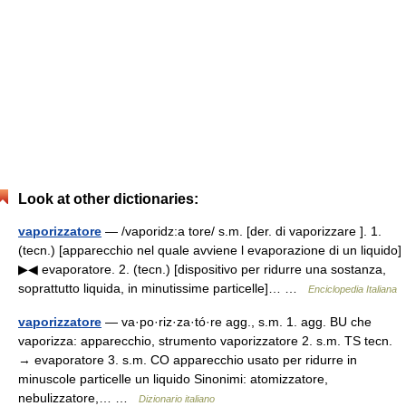
Look at other dictionaries:
vaporizzatore
— /vaporidz:a tore/ s.m. [der. di vaporizzare ]. 1.
(tecn.) [apparecchio nel quale avviene l evaporazione di un liquido]
▶◀ evaporatore. 2. (tecn.) [dispositivo per ridurre una sostanza,
soprattutto liquida, in minutissime particelle]… …
Enciclopedia Italiana
vaporizzatore
— va·po·riz·za·tó·re agg., s.m. 1. agg. BU che
vaporizza: apparecchio, strumento vaporizzatore 2. s.m. TS tecn.
→ evaporatore 3. s.m. CO apparecchio usato per ridurre in
minuscole particelle un liquido Sinonimi: atomizzatore,
nebulizzatore,… …
Dizionario italiano