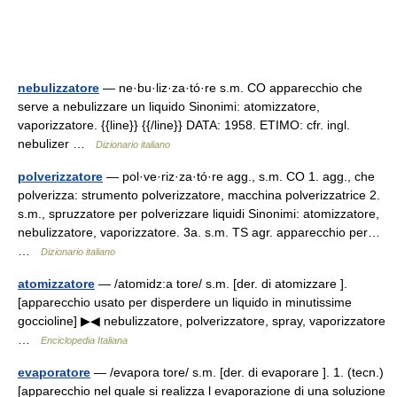
nebulizzatore
— ne·bu·liz·za·tó·re s.m. CO apparecchio che
serve a nebulizzare un liquido Sinonimi: atomizzatore,
vaporizzatore. {{line}} {{/line}} DATA: 1958. ETIMO: cfr. ingl.
nebulizer …
Dizionario italiano
polverizzatore
— pol·ve·riz·za·tó·re agg., s.m. CO 1. agg., che
polverizza: strumento polverizzatore, macchina polverizzatrice 2.
s.m., spruzzatore per polverizzare liquidi Sinonimi: atomizzatore,
nebulizzatore, vaporizzatore. 3a. s.m. TS agr. apparecchio per…
…
Dizionario italiano
atomizzatore
— /atomidz:a tore/ s.m. [der. di atomizzare ].
[apparecchio usato per disperdere un liquido in minutissime
goccioline] ▶◀ nebulizzatore, polverizzatore, spray, vaporizzatore
…
Enciclopedia Italiana
evaporatore
— /evapora tore/ s.m. [der. di evaporare ]. 1. (tecn.)
[apparecchio nel quale si realizza l evaporazione di una soluzione