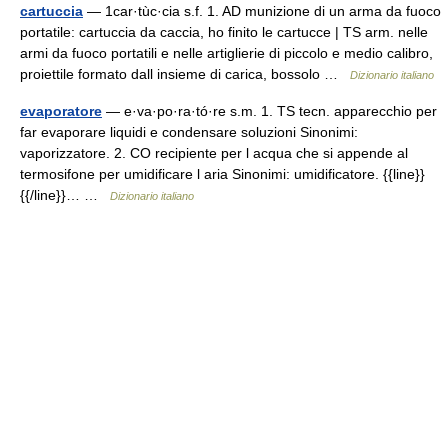
cartuccia
— 1car·tùc·cia s.f. 1. AD munizione di un arma da fuoco
portatile: cartuccia da caccia, ho finito le cartucce | TS arm. nelle
armi da fuoco portatili e nelle artiglierie di piccolo e medio calibro,
proiettile formato dall insieme di carica, bossolo …
Dizionario italiano
evaporatore
— e·va·po·ra·tó·re s.m. 1. TS tecn. apparecchio per
far evaporare liquidi e condensare soluzioni Sinonimi:
vaporizzatore. 2. CO recipiente per l acqua che si appende al
termosifone per umidificare l aria Sinonimi: umidificatore. {{line}}
{{/line}}… …
Dizionario italiano