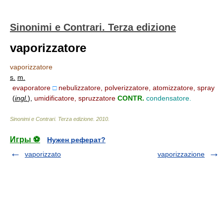
Sinonimi e Contrari. Terza edizione
vaporizzatore
vaporizzatore
s.
m.
evaporatore
□
nebulizzatore, polverizzatore, atomizzatore, spray
(
ingl.
)
,
umidificatore, spruzzatore
CONTR.
condensatore.
Sinonimi e Contrari. Terza edizione
.
2010
.
Игры ⚽
Нужен реферат?
vaporizzato
vaporizzazione