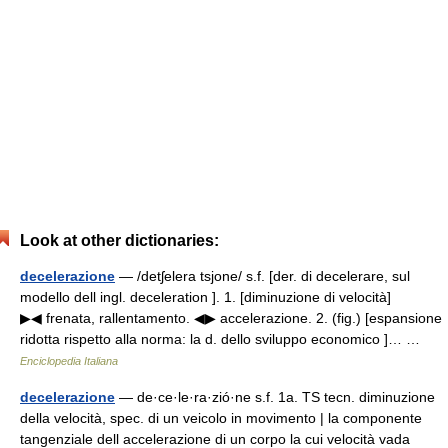
Look at other dictionaries:
decelerazione
— /detʃelera tsjone/ s.f. [der. di decelerare, sul
modello dell ingl. deceleration ]. 1. [diminuzione di velocità]
▶◀ frenata, rallentamento. ◀▶ accelerazione. 2. (fig.) [espansione
ridotta rispetto alla norma: la d. dello sviluppo economico ]… …
Enciclopedia Italiana
decelerazione
— de·ce·le·ra·zió·ne s.f. 1a. TS tecn. diminuzione
della velocità, spec. di un veicolo in movimento | la componente
tangenziale dell accelerazione di un corpo la cui velocità vada