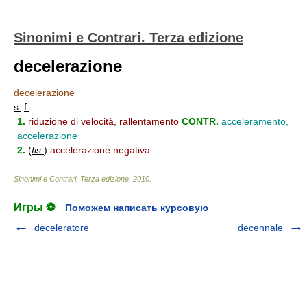
Sinonimi e Contrari. Terza edizione
decelerazione
decelerazione
s.
f.
1.
riduzione di velocità, rallentamento
CONTR.
acceleramento,
accelerazione
2.
(
fis.
)
accelerazione negativa.
Sinonimi e Contrari. Terza edizione
.
2010
.
Игры ⚽
Поможем написать курсовую
deceleratore
decennale