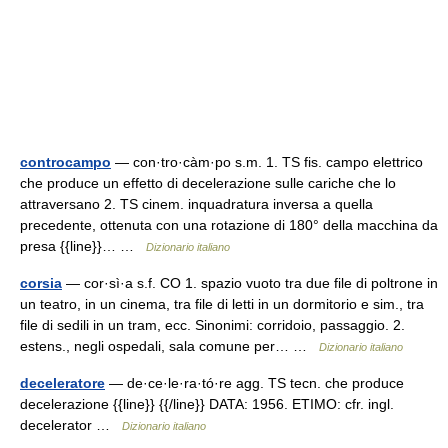
controcampo
— con·tro·càm·po s.m. 1. TS fis. campo elettrico
che produce un effetto di decelerazione sulle cariche che lo
attraversano 2. TS cinem. inquadratura inversa a quella
precedente, ottenuta con una rotazione di 180° della macchina da
presa {{line}}… …
Dizionario italiano
corsia
— cor·sì·a s.f. CO 1. spazio vuoto tra due file di poltrone in
un teatro, in un cinema, tra file di letti in un dormitorio e sim., tra
file di sedili in un tram, ecc. Sinonimi: corridoio, passaggio. 2.
estens., negli ospedali, sala comune per… …
Dizionario italiano
deceleratore
— de·ce·le·ra·tó·re agg. TS tecn. che produce
decelerazione {{line}} {{/line}} DATA: 1956. ETIMO: cfr. ingl.
decelerator …
Dizionario italiano