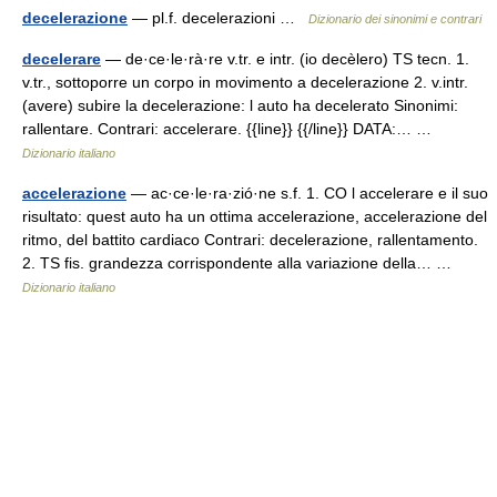
decelerazione
— pl.f. decelerazioni …
Dizionario dei sinonimi e contrari
decelerare
— de·ce·le·rà·re v.tr. e intr. (io decèlero) TS tecn. 1.
v.tr., sottoporre un corpo in movimento a decelerazione 2. v.intr.
(avere) subire la decelerazione: l auto ha decelerato Sinonimi:
rallentare. Contrari: accelerare. {{line}} {{/line}} DATA:… …
Dizionario italiano
accelerazione
— ac·ce·le·ra·zió·ne s.f. 1. CO l accelerare e il suo
risultato: quest auto ha un ottima accelerazione, accelerazione del
ritmo, del battito cardiaco Contrari: decelerazione, rallentamento.
2. TS fis. grandezza corrispondente alla variazione della… …
Dizionario italiano