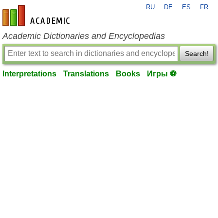
RU
DE
ES
FR
en-academic.com
Academic Dictionaries and Encyclopedias
Search!
Interpretations
Translations
Books
Игры ⚽