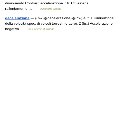
diminuendo Contrari: accelerazione. 1b. CO estens.,
rallentamento:… …
Dizionario italiano
decelerazione
— {{hw}}{{decelerazione}}{{/hw}}s. f. 1 Diminuzione
della velocità spec. di veicoli terrestri e aerei. 2 (fis.) Accelerazione
negativa …
Enciclopedia di italiano