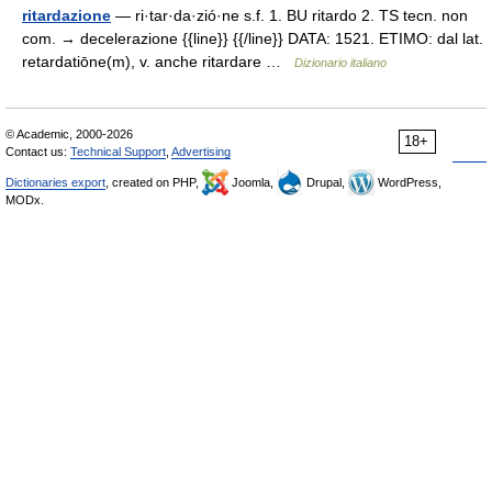
ritardazione
— ri·tar·da·zió·ne s.f. 1. BU ritardo 2. TS tecn. non
com. → decelerazione {{line}} {{/line}} DATA: 1521. ETIMO: dal lat.
retardatiōne(m), v. anche ritardare …
Dizionario italiano
© Academic, 2000-2026
18+
Contact us:
Technical Support
,
Advertising
Dictionaries export
, created on PHP,
Joomla,
Drupal,
WordPress,
MODx.