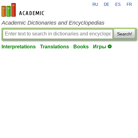
RU
DE
ES
FR
en-academic.com
Academic Dictionaries and Encyclopedias
Search!
Interpretations
Translations
Books
Игры ⚽