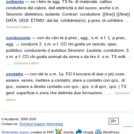
coibente
— co·i·bèn·te agg. TS fis. di materiale: cattivo
conduttore del calore, dell elettricità e del suono; anche s.m.
Sinonimi: dielettrico, isolante. Contrari: conduttore. {{line}} {{/line}}
DATA: 1818. ETIMO: dal lat. cohibĕnte(m), p.pres. di cohibēre …
Dizionario italiano
conducente
— con·du·cèn·te p.pres., agg., s.m. e f. 1. p.pres.,
agg. → condurre 2. s.m. e f. CO chi guida un veicolo, spec.
pubblico: conducente d autobus Sinonimi: 1autista, conduttore. 3.
s.m. e f. CO chi guida animali da soma o da tiro 4. s.m. TS milit.…
…
Dizionario italiano
contatto
— con·tàt·to s.m. 1a. FO il toccarsi di due o più cose:
essere, venire, mettere a contatto; stare a contatto con qcs., di
qcs., essere a diretto contatto con qcn., qcs. o di qcn., qcs. | TS
geol. superficie o zona che delimita due formazioni… …
Dizionario
italiano
© Academic, 2000-2026
18+
Contact us:
Technical Support
,
Advertising
Dictionaries export
, created on PHP,
Joomla,
Drupal,
WordPress,