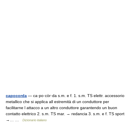
capocorda
— ca·po·còr·da s.m. e f. 1. s.m. TS elettr. accessorio
metallico che si applica all estremità di un conduttore per
facilitarne l attacco a un altro conduttore garantendo un buon
contatto elettrico 2. s.m. TS mar. → redancia 3. s.m. e f. TS sport
→… …
Dizionario italiano