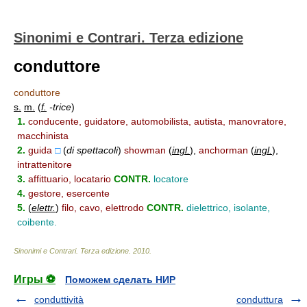
Sinonimi e Contrari. Terza edizione
conduttore
conduttore
s.
m.
(
f.
-trice
)
1.
conducente, guidatore, automobilista, autista, manovratore,
macchinista
2.
guida
□
(
di spettacoli
)
showman
(
ingl.
)
,
anchorman
(
ingl.
)
,
intrattenitore
3.
affittuario, locatario
CONTR.
locatore
4.
gestore, esercente
5.
(
elettr.
)
filo, cavo, elettrodo
CONTR.
dielettrico, isolante,
coibente.
Sinonimi e Contrari. Terza edizione
.
2010
.
Игры ⚽
Поможем сделать НИР
conduttività
conduttura