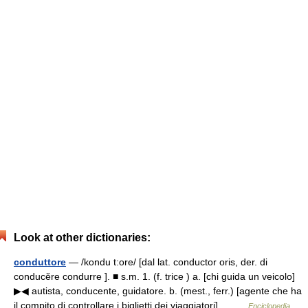
Look at other dictionaries:
conduttore
— /kondu t:ore/ [dal lat. conductor oris, der. di
conducĕre condurre ]. ■ s.m. 1. (f. trice ) a. [chi guida un veicolo]
▶◀ autista, conducente, guidatore. b. (mest., ferr.) [agente che ha
il compito di controllare i biglietti dei viaggiatori]… …
Enciclopedia