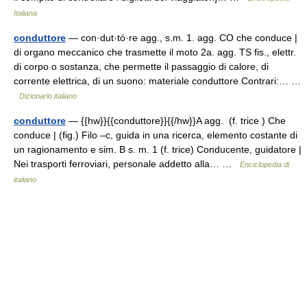
Italiana
conduttore
— con·dut·tó·re agg., s.m. 1. agg. CO che conduce |
di organo meccanico che trasmette il moto 2a. agg. TS fis., elettr.
di corpo o sostanza, che permette il passaggio di calore, di
corrente elettrica, di un suono: materiale conduttore Contrari:… …
Dizionario italiano
conduttore
— {{hw}}{{conduttore}}{{/hw}}A agg. (f. trice ) Che
conduce | (fig.) Filo –c, guida in una ricerca, elemento costante di
un ragionamento e sim. B s. m. 1 (f. trice) Conducente, guidatore |
Nei trasporti ferroviari, personale addetto alla… …
Enciclopedia di
italiano