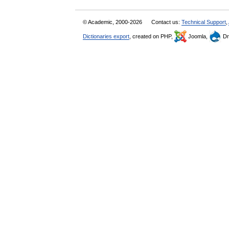
© Academic, 2000-2026
Contact us:
Technical Support
,
Dictionaries export
, created on PHP,
Joomla,
Dr