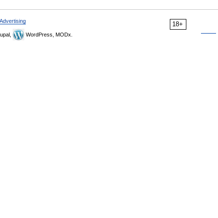
Advertising
18+
upal,
WordPress, MODx.