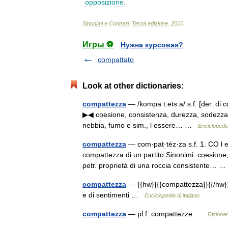
opposizione
.
Sinonimi
e
Contrari
.
Terza
edizione
.
2010
.
Игры ⚽
Нужна курсовая?
compattato
Look at other dictionaries:
compattezza
— /kompa t:ets:a/ s.f. [der. di c
▶◀ coesione, consistenza, durezza, sodezza, so
nebbia, fumo e sim., l essere… …
Enciclopedia
compattezza
— com·pat·téz·za s.f. 1. CO l e
compattezza di un partito Sinonimi: coesione, c
petr. proprietà di una roccia consistente…
compattezza
— {{hw}}{{compattezza}}{{/hw}}s.
e di sentimenti …
Enciclopedia di italiano
compattezza
— pl.f. compattezze …
Dizionar