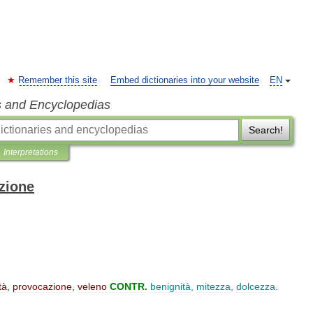
Remember this site
Embed dictionaries into your website
EN
s and Encyclopedias
Search!
Interpretations
izione
tà
,
provocazione
,
veleno
CONTR
.
benignità
,
mitezza
,
dolcezza
.