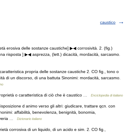
caustico
rietà erosiva delle sostanze caustiche] ▶◀ corrosività. 2. (fig.)
i una risposta ] ▶◀ asprezza, (lett.) dicacità, mordacità, sarcasmo.
caratteristica propria delle sostanze caustiche 2. CO fig., tono o
tà di un discorso, di una battuta Sinonimi: mordacità, sarcasmo.
ano
Proprietà o caratteristica di ciò che è caustico …
Enciclopedia di italiano
sposizione d animo verso gli altri: giudicare, trattare qcn. con
nonimi: affabilità, benevolenza, benignità, bonomia,
tiveria …
Dizionario italiano
età corrosiva di un liquido, di un acido e sim. 2. CO fig.,