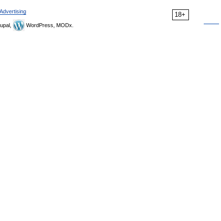
Advertising
18+
upal,
WordPress, MODx.