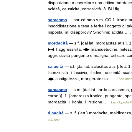
disposizione a esercitare una critica mordace
acidità, causticità, corrosività. 3. BU fig.,…
sarcasmo
— sar·cà·smo s.m. CO 1. ironia am
insoddisfazione e tesa a ferire l oggetto di t
risposta, mi disapprovi? Sinonimi: acidità,
mordacità
— s.f. [dal lat. mordacĭtas atis ].
▶◀ ‖ aggressività. ◀▶ mansuetudine, mitezza. 
aggressività pungente e maligna: criticare
salacità
— s.f. [dal lat. salacĭtas atis ], lett
licenziosità. ↑ lascivia, libidine, oscenità, scab
◀▶ castigatezza, morigeratezza …
Enciclopedi
sarcasmo
— s.m. [dal lat. tardo sarcasmus, g
carne )]. 1. [amarezza ironica, pungente, spec
mordacità. ↓ ironia. ‖ irrisione …
Enciclopedia It
dicacità
— s. f. (lett.) mordacità, maldicen
edizione