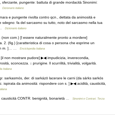
, sferzante, pungente: battuta di grande mordacità Sinonimi:
 …
Dizionario italiano
ara e pungente rivolta contro qcn., dettata da animosità e
ale sdegno: fa del sarcasmo su tutto, noto del sarcasmo nella tua
… …
Dizionario italiano
 1. (non com.) [l essere naturalmente pronto a mordere]
2. (fig.) [caratteristica di cosa o persona che esprime un
 con m. ]… …
Enciclopedia Italiana
. 1. [il non mostrare pudore] ▶◀ impudicizia, inverecondia,
rosità, sconcezza. ↓ prurigine. ‖ scurrilità, trivialità, volgarità.
a Italiana
r. sarkasmós, der. di sarkázō lacerare le carni (da sárks sarkós
. ispirata da animosità: rispondere con s. ] ▶◀ acidità, causticità,
aliana
za, causticità CONTR. benignità, bonarietà …
Sinonimi e Contrari. Terza