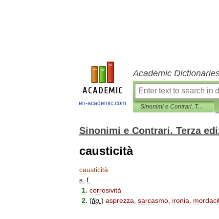
Academic Dictionarie
en-academic.com
Sinonimi e Contrari. Terza edizione
Sinonimi e Contrari. Terza ed
causticità
causticità
s
.
f
.
1
.
corrosività
2
.
(
fig
.
)
asprezza
,
sarcasmo
,
ironia
,
mordaci