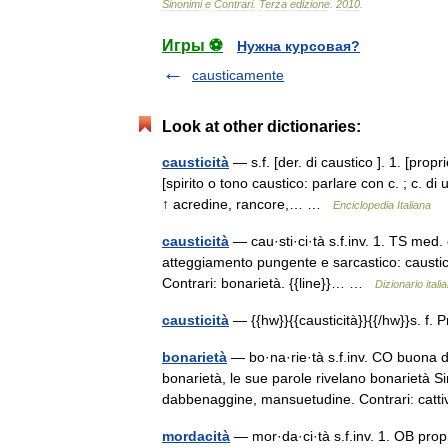
Sinonimi
e
Contrari
.
Terza
edizione
.
2010
.
Игры ⚽
Нужна курсовая?
causticamente
Look at other dictionaries:
causticità
— s.f. [der. di caustico ]. 1. [prop
[spirito o tono caustico: parlare con c. ; c. d
↑ acredine, rancore,… …
Enciclopedia Italiana
causticità
— cau·sti·ci·tà s.f.inv. 1. TS med. 
atteggiamento pungente e sarcastico: caustici
Contrari: bonarietà. {{line}}… …
Dizionario itali
causticità
— {{hw}}{{causticità}}{{/hw}}s. f. 
bonarietà
— bo·na·rie·tà s.f.inv. CO buona di
bonarietà, le sue parole rivelano bonarietà Si
dabbenaggine, mansuetudine. Contrari: cat
mordacità
— mor·da·ci·tà s.f.inv. 1. OB propri