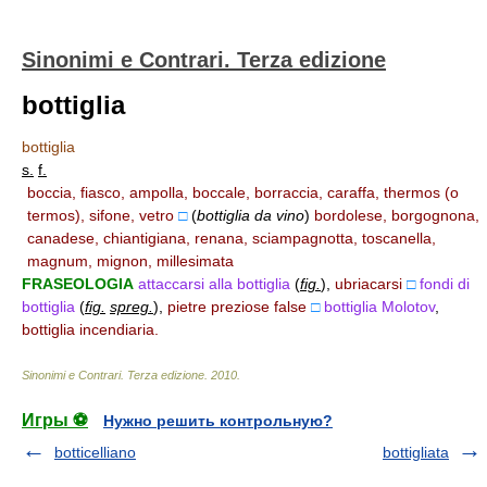
Sinonimi e Contrari. Terza edizione
bottiglia
bottiglia
s.
f.
boccia, fiasco, ampolla, boccale, borraccia, caraffa, thermos (o
termos), sifone, vetro
□
(
bottiglia da vino
)
bordolese, borgognona,
canadese, chiantigiana, renana, sciampagnotta, toscanella,
magnum, mignon, millesimata
FRASEOLOGIA
attaccarsi alla bottiglia
(
fig.
)
,
ubriacarsi
□
fondi di
bottiglia
(
fig.
spreg.
)
,
pietre preziose false
□
bottiglia Molotov
,
bottiglia incendiaria.
Sinonimi e Contrari. Terza edizione
.
2010
.
Игры ⚽
Нужно решить контрольную?
botticelliano
bottigliata