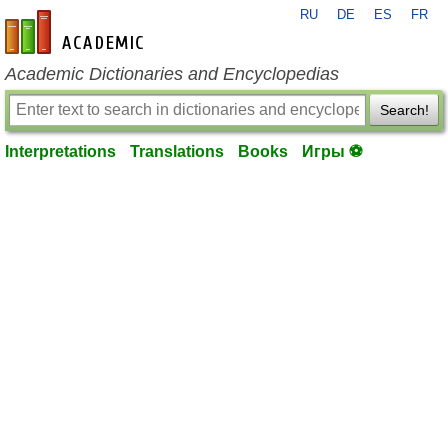
RU
DE
ES
FR
en-academic.com
Academic Dictionaries and Encyclopedias
Search!
Interpretations
Translations
Books
Игры ⚽