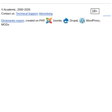
© Academic, 2000-2026
18+
Contact us:
Technical Support
,
Advertising
Dictionaries export
, created on PHP,
Joomla,
Drupal,
WordPress,
MODx.