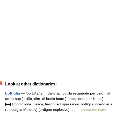
Look at other dictionaries:
bottiglia
— /bo t:iʎa/ s.f. [dallo sp. botilla recipiente per vino , lat.
tardo bu(t )ticŭla, dim. di buttis botte ]. [recipiente per liquidi]
▶◀ ‖ bottiglione, fiasca, fiasco. ● Espressioni: bottiglia incendiaria
(o bottiglia Molotov) [ordigno esplosivo]… …
Enciclopedia Italiana