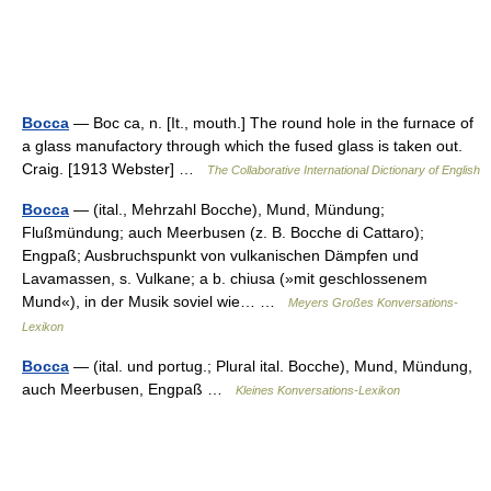
Bocca
— Boc ca, n. [It., mouth.] The round hole in the furnace of
a glass manufactory through which the fused glass is taken out.
Craig. [1913 Webster] …
The Collaborative International Dictionary of English
Bocca
— (ital., Mehrzahl Bocche), Mund, Mündung;
Flußmündung; auch Meerbusen (z. B. Bocche di Cattaro);
Engpaß; Ausbruchspunkt von vulkanischen Dämpfen und
Lavamassen, s. Vulkane; a b. chiusa (»mit geschlossenem
Mund«), in der Musik soviel wie… …
Meyers Großes Konversations-
Lexikon
Bocca
— (ital. und portug.; Plural ital. Bocche), Mund, Mündung,
auch Meerbusen, Engpaß …
Kleines Konversations-Lexikon