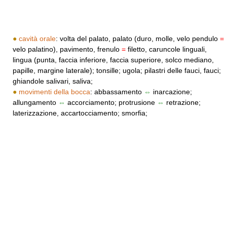
●
cavità orale
: volta del palato, palato (duro, molle, velo pendulo
=
velo palatino), pavimento, frenulo
=
filetto, caruncole linguali,
lingua (punta, faccia inferiore, faccia superiore, solco mediano,
papille, margine laterale); tonsille; ugola; pilastri delle fauci, fauci;
ghiandole salivari, saliva;
●
movimenti della bocca
: abbassamento
⇔
inarcazione;
allungamento
⇔
accorciamento; protrusione
⇔
retrazione;
laterizzazione, accartocciamento; smorfia;