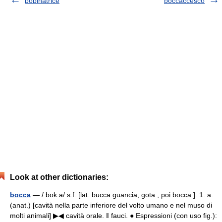
bobinatrice
boccaccesco
Look at other dictionaries:
bocca
— / bok:a/ s.f. [lat. bucca guancia, gota , poi bocca ]. 1. a.
(anat.) [cavità nella parte inferiore del volto umano e nel muso di
molti animali] ▶◀ cavità orale. ‖ fauci. ● Espressioni (con uso fig.):