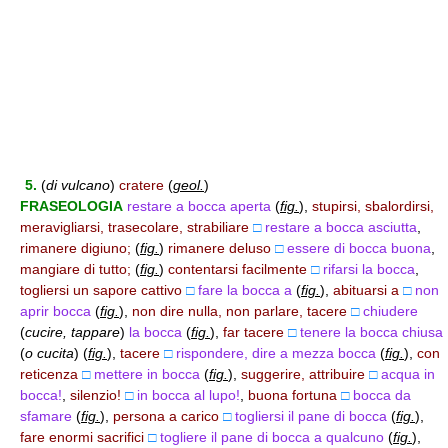
5.
(
di vulcano
)
cratere
(
geol.
)
FRASEOLOGIA
restare a bocca aperta
(
fig.
)
,
stupirsi, sbalordirsi,
meravigliarsi, trasecolare, strabiliare
□
restare a bocca asciutta
,
rimanere digiuno;
(
fig.
)
rimanere deluso
□
essere di bocca buona
,
mangiare di tutto;
(
fig.
)
contentarsi facilmente
□
rifarsi la bocca
,
togliersi un sapore cattivo
□
fare la bocca a
(
fig.
)
,
abituarsi a
□
non
aprir bocca
(
fig.
)
,
non dire nulla, non parlare, tacere
□
chiudere
(
cucire, tappare
)
la bocca
(
fig.
)
,
far tacere
□
tenere la bocca chiusa
(
o cucita
)
(
fig.
)
,
tacere
□
rispondere, dire a mezza bocca
(
fig.
)
,
con
reticenza
□
mettere in bocca
(
fig.
)
,
suggerire, attribuire
□
acqua in
bocca!
,
silenzio!
□
in bocca al lupo!
,
buona fortuna
□
bocca da
sfamare
(
fig.
)
,
persona a carico
□
togliersi il pane di bocca
(
fig.
)
,
fare enormi sacrifici
□
togliere il pane di bocca a qualcuno
(
fig.
)
,