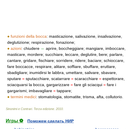
●
funzioni della bocca
: masticazione, salivazione, insalivazione,
deglutizione; respirazione, fonazione;
●
azioni
: chiudere
⇔
aprire, boccheggiare; mangiare, imboccare,
masticare, mordere; succhiare, leccare, deglutire, bere; parlare,
cantare, gridare, fischiare; sorridere, ridere; baciare; schioccare,
fare boccacce, respirare, alitare, soffiare, sbuffare, eruttare,
sbadigliare; inumidirsi le labbra, umettare, salivare, sbavare,
sputare
=
sputacchiare, scatarrare
=
scaracchiare
=
espettorare,
sciacquarsi la bocca, gargarizzare
=
fare gli sciacqui
=
fare i
gargarismi; imbavagliare
=
tappare;
●
termini medici
: stomatologia, stomatite, trisma, afta, collutorio.
Sinonimi e Contrari. Terza edizione
.
2010
.
Игры ⚽
Поможем сделать НИР