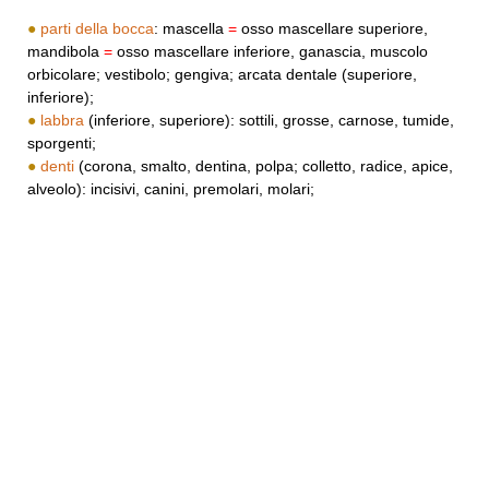
●
parti della bocca
: mascella
=
osso mascellare superiore,
mandibola
=
osso mascellare inferiore, ganascia, muscolo
orbicolare; vestibolo; gengiva; arcata dentale (superiore,
inferiore);
●
labbra
(inferiore, superiore): sottili, grosse, carnose, tumide,
sporgenti;
●
denti
(corona, smalto, dentina, polpa; colletto, radice, apice,
alveolo): incisivi, canini, premolari, molari;