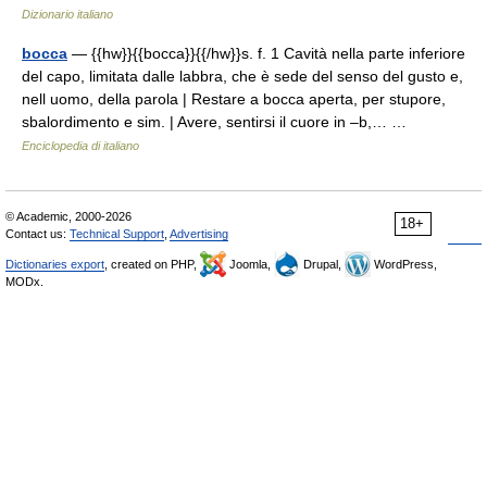
Dizionario italiano
bocca
— {{hw}}{{bocca}}{{/hw}}s. f. 1 Cavità nella parte inferiore
del capo, limitata dalle labbra, che è sede del senso del gusto e,
nell uomo, della parola | Restare a bocca aperta, per stupore,
sbalordimento e sim. | Avere, sentirsi il cuore in –b,… …
Enciclopedia di italiano
© Academic, 2000-2026
18+
Contact us:
Technical Support
,
Advertising
Dictionaries export
, created on PHP,
Joomla,
Drupal,
WordPress,
MODx.