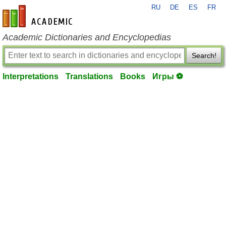
RU
DE
ES
FR
en-academic.com
Academic Dictionaries and Encyclopedias
Search!
Interpretations
Translations
Books
Игры ⚽