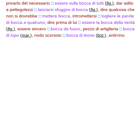
privarlo del necessario
□
essere sulla bocca di tutti
(
fig.
)
,
dar adito
a pettegolezzi
□
lasciarsi sfuggire di bocca
(
fig.
)
,
dire qualcosa che
non si dovrebbe
□
mettere bocca
,
intromettersi
□
togliere le parole
di bocca a qualcuno
,
dire prima di lui
□
essere la bocca della verità
(
fig.
)
,
essere sincero
□
bocca da fuoco
,
pezzo di artiglieria
□
bocca
di lupo
(
mar.
)
,
nodo scorsoio
□
bocca di leone
(
bot.
)
,
antirrino.