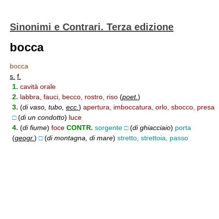
Sinonimi e Contrari. Terza edizione
bocca
bocca
s.
f.
1.
cavità orale
2.
labbra, fauci, becco, rostro, riso
(
poet.
)
3.
(
di vaso, tubo,
ecc.
)
apertura, imboccatura, orlo, sbocco, presa
□
(
di un condotto
)
luce
4.
(
di fiume
)
foce
CONTR.
sorgente
□
(
di ghiacciaio
)
porta
(
geogr.
)
□
(
di montagna, di mare
)
stretto, strettoia, passo