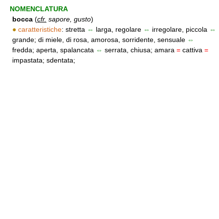
NOMENCLATURA
bocca
(
cfr.
sapore, gusto
)
●
caratteristiche
: stretta
⇔
larga, regolare
⇔
irregolare, piccola
⇔
grande; di miele, di rosa, amorosa, sorridente, sensuale
⇔
fredda; aperta, spalancata
⇔
serrata, chiusa; amara
=
cattiva
=
impastata; sdentata;