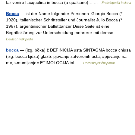
far venire l acquolina in bocca (a qualcuno)… …
Enciclopedia Italiana
Bocca
— ist der Name folgender Personen: Giorgio Bocca (*
1920), italienischer Schriftsteller und Journalist Julio Bocca (*
1967), argentinischer Balletttänzer Diese Seite ist eine
Begriffsklärung zur Unterscheidung mehrerer mit demse …
Deutsch Wikipedia
bocca
— (izg. bȍka) ž DEFINICIJA usta SINTAGMA bocca chiusa
(izg. bocca kjúza) glazb. pjevanje zatvorenih usta; »pjevanje na
m«, »mumljanje« ETIMOLOGIJA tal …
Hrvatski jezični portal