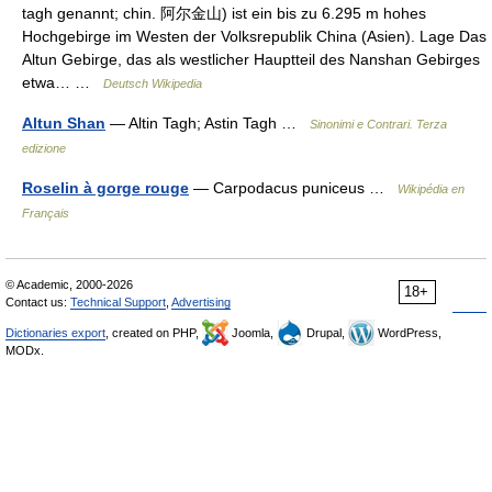
tagh genannt; chin. 阿尔金山) ist ein bis zu 6.295 m hohes
Hochgebirge im Westen der Volksrepublik China (Asien). Lage Das
Altun Gebirge, das als westlicher Hauptteil des Nanshan Gebirges
etwa… …
Deutsch Wikipedia
Altun Shan
— Altin Tagh; Astin Tagh …
Sinonimi e Contrari. Terza
edizione
Roselin à gorge rouge
— Carpodacus puniceus …
Wikipédia en
Français
© Academic, 2000-2026
18+
Contact us:
Technical Support
,
Advertising
Dictionaries export
, created on PHP,
Joomla,
Drupal,
WordPress,
MODx.