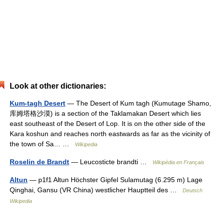
Look at other dictionaries:
Kum-tagh Desert
— The Desert of Kum tagh (Kumutage Shamo,
库姆塔格沙漠) is a section of the Taklamakan Desert which lies
east southeast of the Desert of Lop. It is on the other side of the
Kara koshun and reaches north eastwards as far as the vicinity of
the town of Sa… …
Wikipedia
Roselin de Brandt
— Leucosticte brandti …
Wikipédia en Français
Altun
— p1f1 Altun Höchster Gipfel Sulamutag (6.295 m) Lage
Qinghai, Gansu (VR China) westlicher Hauptteil des …
Deutsch
Wikipedia