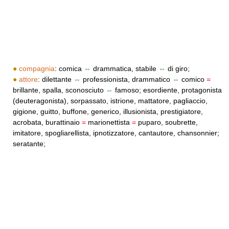
●
compagnia
: comica
⇔
drammatica, stabile
⇔
di giro;
●
attore
: dilettante
⇔
professionista, drammatico
⇔
comico
=
brillante, spalla, sconosciuto
⇔
famoso; esordiente, protagonista
(deuteragonista), sorpassato, istrione, mattatore, pagliaccio,
gigione, guitto, buffone, generico, illusionista, prestigiatore,
acrobata, burattinaio
=
marionettista
=
puparo, soubrette,
imitatore, spogliarellista, ipnotizzatore, cantautore, chansonnier;
seratante;