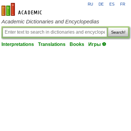
RU
DE
ES
FR
en-academic.com
Academic Dictionaries and Encyclopedias
Search!
Interpretations
Translations
Books
Игры ⚽