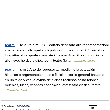
teatro
— te·à·tro s.m. FO 1 edificio destinato alle rappresentazioni
sceniche e ad altri spettacoli pubblici: un teatro del XVII secolo 2.
lo spettacolo al quale si assiste in tale edificio: il teatro comincia
alle nove, ho due biglietti per il teatro 3a …
Dizionario italiano
teatro
— s m 1 Arte de representar mediante la actuación
historias o argumentos reales o ficticios, por lo general basados
en un texto y con la ayuda de ciertos recursos como telones,
muebles, luces, vestidos especiales, etc: teatro clásico, teatro… …
Español en México
© Academic, 2000-2026
18+