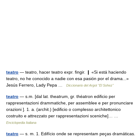
teatro
— teatro, hacer teatro expr. fingir. ❙ «Si está haciendo
teatro, no he conocido a nadie con esa pasión por el drama...»
Jesús Ferrero, Lady Pepa …
Diccionario del Argot "El Sohez"
teatro
— s.m. [dal lat. theatrum, gr. théatron edificio per
rappresentazioni drammatiche, per assemblee e per pronunciare
orazioni ]. 1. a. (archit.) [edificio o complesso architettonico
costruito e attrezzato per rappresentazioni sceniche]… …
Enciclopedia Italiana
teatro
— s. m. 1. Edifício onde se representam peças dramáticas.