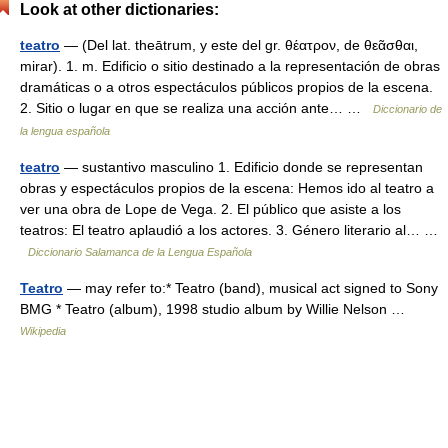
Look at other dictionaries:
teatro
— (Del lat. theātrum, y este del gr. θέατρον, de θεᾶσθαι,
mirar). 1. m. Edificio o sitio destinado a la representación de obras
dramáticas o a otros espectáculos públicos propios de la escena.
2. Sitio o lugar en que se realiza una acción ante… …
Diccionario de
la lengua española
teatro
— sustantivo masculino 1. Edificio donde se representan
obras y espectáculos propios de la escena: Hemos ido al teatro a
ver una obra de Lope de Vega. 2. El público que asiste a los
teatros: El teatro aplaudió a los actores. 3. Género literario al… …
Diccionario Salamanca de la Lengua Española
Teatro
— may refer to:* Teatro (band), musical act signed to Sony
BMG * Teatro (album), 1998 studio album by Willie Nelson …
Wikipedia