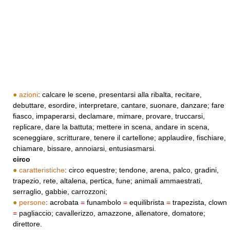
●
azioni
: calcare le scene, presentarsi alla ribalta, recitare,
debuttare, esordire, interpretare, cantare, suonare, danzare; fare
fiasco, impaperarsi, declamare, mimare, provare, truccarsi,
replicare, dare la battuta; mettere in scena, andare in scena,
sceneggiare, scritturare, tenere il cartellone; applaudire, fischiare,
chiamare, bissare, annoiarsi, entusiasmarsi.
circo
●
caratteristiche
: circo equestre; tendone, arena, palco, gradini,
trapezio, rete, altalena, pertica, fune; animali ammaestrati,
serraglio, gabbie, carrozzoni;
●
persone
: acrobata
=
funambolo
=
equilibrista
=
trapezista, clown
=
pagliaccio; cavallerizzo, amazzone, allenatore, domatore;
direttore.