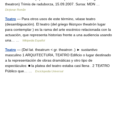
theatron) Trimis de raduborza, 15.09.2007. Sursa: MDN …
Dicționar Român
Teatro
— Para otros usos de este término, véase teatro
(desambiguación). El teatro (del griego θέατρον theatrón lugar
para contemplar ) es la rama del arte escénico relacionada con la
actuación, que representa historias frente a una audiencia usando
una… …
Wikipedia Español
Teatro
— (Del lat. theatrum < gr. theatron .) ► sustantivo
masculino 1 ARQUITECTURA, TEATRO Edificio o lugar destinado
a la representación de obras dramáticas y otro tipo de
espectáculos: ■ la platea del teatro estaba casi llena . 2 TEATRO
Público que… …
Enciclopedia Universal