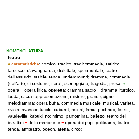
NOMENCLATURA
teatro
●
caratteristiche
: comico, tragico, tragicommedia, satirico,
farsesco, d'avanguardia, dialettale, sperimentale, teatro
dell'assurdo, stabile, tenda, underground; dramma, commedia
(dell'arte, di costume, nera), sceneggiata, tragedia; prosa
⇔
opera
=
opera lirica, operetta; dramma sacro
=
dramma liturgico,
lauda, sacra rappresentazione, mistero, grand-guignol;
melodramma; opera buffa, commedia musicale, musical, varietà,
rivista, avanspettacolo, cabaret, recital, farsa, pochade, féerie,
vaudeville; kabuki, nō; mimo, pantomima, balletto; teatro dei
burattini
=
delle marionette
=
opera dei pupi; politeama, teatro
tenda, anfiteatro, odeon, arena, circo;