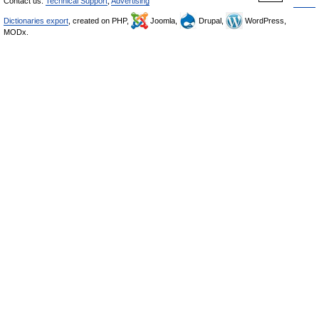
Contact us:
Technical Support
,
Advertising
Dictionaries export
, created on PHP,
Joomla,
Drupal,
WordPress,
MODx.