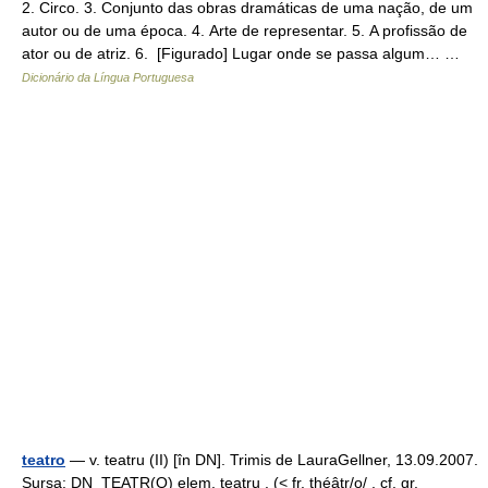
2. Circo. 3. Conjunto das obras dramáticas de uma nação, de um
autor ou de uma época. 4. Arte de representar. 5. A profissão de
ator ou de atriz. 6. [Figurado] Lugar onde se passa algum… …
Dicionário da Língua Portuguesa
teatro
— v. teatru (II) [în DN]. Trimis de LauraGellner, 13.09.2007.
Sursa: DN TEATR(O) elem. teatru . (< fr. théâtr/o/ , cf. gr.