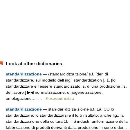
Look at other dictionaries:
standardizzazione
— /standardidz:a tsjone/ s.f. [der. di
standardizzare, sul modello dell ingl. standardization ]. 1. [lo
standardizzare e l essere standardizzato: s. di una produzione ; s.
del lavoro ] ▶◀ normalizzazione, omogeneizzazione,
omologazione,… …
Enciclopedia Italiana
standardizzazione
— stan·dar·diz·za·zió·ne s.f. 1a. CO lo
standardizzare, lo standardizzarsi e il loro risultato; anche fig.: la
standardizzazione della cultura 1b. TS industr. uniformazione della
fabbricazione di prodotti derivanti dalla produzione in serie e dei…