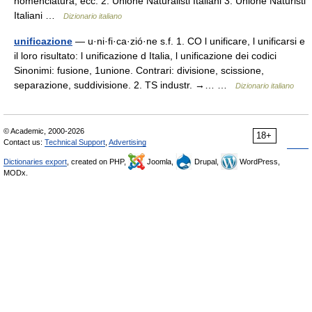
nomenclatura, ecc. 2. Unione Naturalisti Italiani 3. Unione Naturisti
Italiani …
Dizionario italiano
unificazione
— u·ni·fi·ca·zió·ne s.f. 1. CO l unificare, l unificarsi e
il loro risultato: l unificazione d Italia, l unificazione dei codici
Sinonimi: fusione, 1unione. Contrari: divisione, scissione,
separazione, suddivisione. 2. TS industr. →… …
Dizionario italiano
© Academic, 2000-2026
18+
Contact us:
Technical Support
,
Advertising
Dictionaries export
, created on PHP,
Joomla,
Drupal,
WordPress,
MODx.