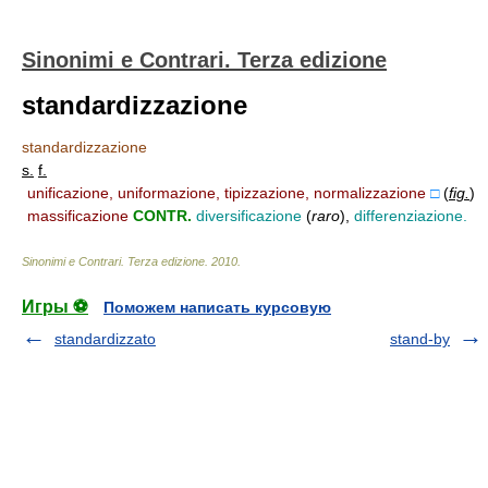
Sinonimi e Contrari. Terza edizione
standardizzazione
standardizzazione
s.
f.
unificazione, uniformazione, tipizzazione, normalizzazione
□
(
fig.
)
massificazione
CONTR.
diversificazione
(
raro
)
,
differenziazione.
Sinonimi e Contrari. Terza edizione
.
2010
.
Игры ⚽
Поможем написать курсовую
standardizzato
stand-by