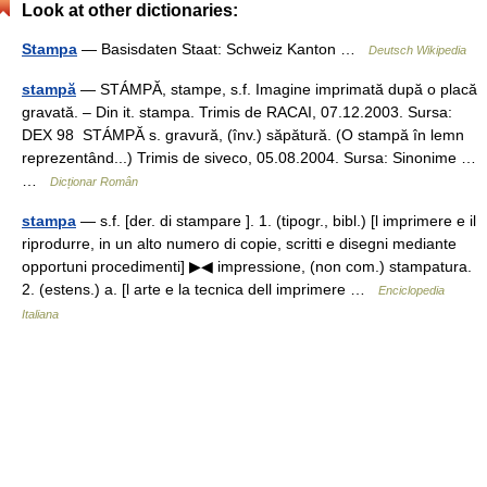
Look at other dictionaries:
Stampa
— Basisdaten Staat: Schweiz Kanton …
Deutsch Wikipedia
stampă
— STÁMPĂ, stampe, s.f. Imagine imprimată după o placă
gravată. – Din it. stampa. Trimis de RACAI, 07.12.2003. Sursa:
DEX 98 STÁMPĂ s. gravură, (înv.) săpătură. (O stampă în lemn
reprezentând...) Trimis de siveco, 05.08.2004. Sursa: Sinonime …
…
Dicționar Român
stampa
— s.f. [der. di stampare ]. 1. (tipogr., bibl.) [l imprimere e il
riprodurre, in un alto numero di copie, scritti e disegni mediante
opportuni procedimenti] ▶◀ impressione, (non com.) stampatura.
2. (estens.) a. [l arte e la tecnica dell imprimere …
Enciclopedia
Italiana