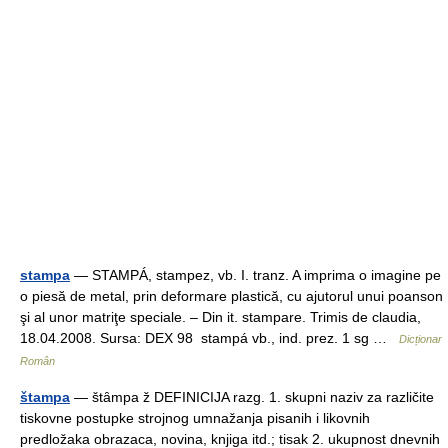
stampa
— STAMPÁ, stampez, vb. I. tranz. A imprima o imagine pe
o piesă de metal, prin deformare plastică, cu ajutorul unui poanson
şi al unor matriţe speciale. – Din it. stampare. Trimis de claudia,
18.04.2008. Sursa: DEX 98 stampá vb., ind. prez. 1 sg …
Dicționar
Român
štampa
— štȃmpa ž DEFINICIJA razg. 1. skupni naziv za različite
tiskovne postupke strojnog umnažanja pisanih i likovnih
predložaka obrazaca, novina, knjiga itd.; tisak 2. ukupnost dnevnih