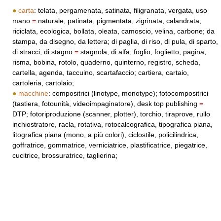
●
carta
: telata, pergamenata, satinata, filigranata, vergata, uso
mano
=
naturale, patinata, pigmentata, zigrinata, calandrata,
riciclata, ecologica, bollata, oleata, camoscio, velina, carbone; da
stampa, da disegno, da lettera; di paglia, di riso, di pula, di sparto,
di stracci, di stagno
=
stagnola, di alfa; foglio, foglietto, pagina,
risma, bobina, rotolo, quaderno, quinterno, registro, scheda,
cartella, agenda, taccuino, scartafaccio; cartiera, cartaio,
cartoleria, cartolaio;
●
macchine
: compositrici (linotype, monotype); fotocompositrici
(tastiera, fotounità, videoimpaginatore), desk top publishing
=
DTP; fotoriproduzione (scanner, plotter), torchio, tiraprove, rullo
inchiostratore, racla, rotativa, rotocalcografica, tipografica piana,
litografica piana (mono, a più colori), ciclostile, policilindrica,
goffratrice, gommatrice, verniciatrice, plastificatrice, piegatrice,
cucitrice, brossuratrice, taglierina;