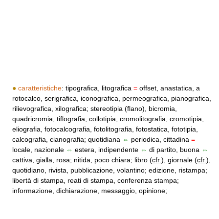
●
caratteristiche
: tipografica, litografica
=
offset, anastatica, a
rotocalco, serigrafica, iconografica, permeografica, pianografica,
rilievografica, xilografica; stereotipia (flano), bicromia,
quadricromia, tiflografia, collotipia, cromolitografia, cromotipia,
eliografia, fotocalcografia, fotolitografia, fotostatica, fototipia,
calcografia, cianografia; quotidiana
⇔
periodica, cittadina
=
locale, nazionale
⇔
estera, indipendente
⇔
di partito, buona
⇔
cattiva, gialla, rosa; nitida, poco chiara; libro (
cfr.
), giornale (
cfr.
),
quotidiano, rivista, pubblicazione, volantino; edizione, ristampa;
libertà di stampa, reati di stampa, conferenza stampa;
informazione, dichiarazione, messaggio, opinione;