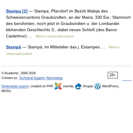
Stampa [2]
— Stampa, Pfarrdorf im Bezirk Maloja des
Schweizercantons Graubündten, an der Maira; 330 Ew.; Stammort
des berühmten, noch jetzt in Graubündten u. der Lombardei
blühenden Geschlechts S.; dabei neues Schloß (des Baron
Castelmur) …
Pierer's Universal-Lexikon
Stampä
— Stampä, im Mittelalter das j. Estampes …
Pierer's
Universal-Lexikon
© Academic, 2000-2026
18+
Contact us:
Technical Support
,
Advertising
Dictionaries export
, created on PHP,
Joomla,
Drupal,
WordPress,
MODx.