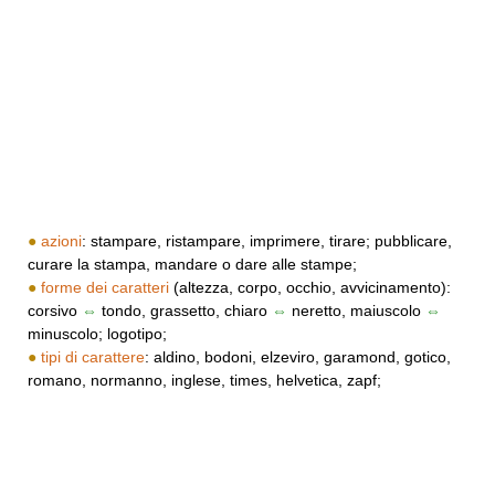
●
azioni
: stampare, ristampare, imprimere, tirare; pubblicare,
curare la stampa, mandare o dare alle stampe;
●
forme dei caratteri
(altezza, corpo, occhio, avvicinamento):
corsivo
⇔
tondo, grassetto, chiaro
⇔
neretto, maiuscolo
⇔
minuscolo; logotipo;
●
tipi di carattere
: aldino, bodoni, elzeviro, garamond, gotico,
romano, normanno, inglese, times, helvetica, zapf;