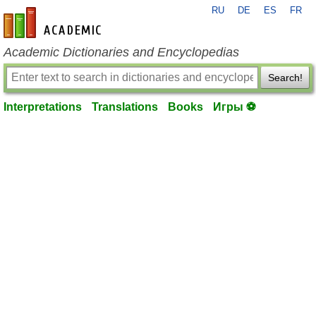
RU
DE
ES
FR
en-academic.com
Academic Dictionaries and Encyclopedias
Search!
Interpretations
Translations
Books
Игры ⚽