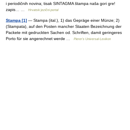
i periodičnih novina; tisak SINTAGMA štampa naša gori gre!
zapis… …
Hrvatski jezični portal
Stampa [1]
— Stampa (ital.), 1) das Gepräge einer Münze; 2)
(Stampata), auf den Posten mancher Staaten Bezeichnung der
Packete mit gedruckten Sachen od. Schriften, damit geringeres
Porto für sie angerechnet werde …
Pierer's Universal-Lexikon