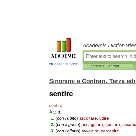
Academic Dictionarie
en-academic.com
Sinonimi e Contrari. Terza edizione
Sinonimi e Contrari. Terza ed
sentire
sentire
A
v
.
tr
.
1
.
(
con
l
'
udito
)
ascoltare
,
udire
2
.
(
con
il
gusto
)
assaggiare
,
gustare
,
assapo
3
.
(
con
l
'
olfatto
)
avvertire
,
percepire