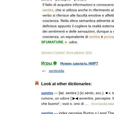
Il
fatto
di
acquisire
informazioni
e
conoscenz
sentire
,
che
si
utilizza
anche
in
riferimento
al
verbo
si
riferisce
alle
facoltà
emotive
e
affett
coscienza
.
Nella
sfera
semantica
attinente
a
definisce
appunto
il
cogliere
la
realtà
estern
dei
sentimenti
e
delle
sensazioni
,
dunque
a
coscienza
,
un
equivalente
di
sentire
è
prova
SFUMATURE
►
udire
.
Sinonimi
e
Contrari
.
Terza
edizione
.
2010
.
Игры ⚽
Нужно сделать НИР?
sentinella
Look at other dictionaries:
sentire
— [lat. sentire ] (io sènto, ecc.). ■ v.
rumore, un odore ] ▶◀ avvertire, percepire. b
che buono! ; vuoi s. uno di …
Enciclopedia Italia
sentire
— index perceive Burton s Legal Th