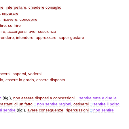
re
,
interpellare
,
chiedere
consiglio
,
imparare
e
,
ricevere
,
concepire
tire
,
soffrire
ire
,
accorgersi
,
aver
coscienza
rendere
,
intendere
,
apprezzare
,
saper
gustare
scersi
,
sapersi
,
vedersi
io
,
essere
in
grado
,
essere
disposto
o
(
fig
.
)
,
non
essere
disposti
a
concessioni
□
sentire
tutte
e
due
le
rastanti
di
un
fatto
□
non
sentire
ragioni
,
ostinarsi
□
sentire
il
polso
si
sentire
(
fig
.
)
,
avere
conseguenze
,
ripercussioni
□
non
sentire