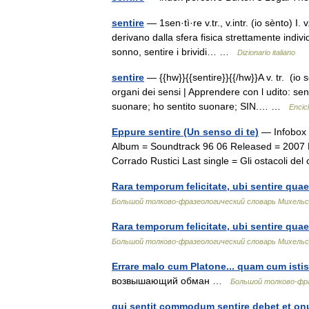
sentire
— 1sen·tì·re v.tr., v.intr. (io sènto) I.
derivano dalla sfera fisica strettamente indivi
sonno, sentire i brividi… …
Dizionario italiano
sentire
— {{hw}}{{sentire}}{{/hw}}A v. tr. (io
organi dei sensi | Apprendere con l udito: sen
suonare; ho sentito suonare; SIN.… …
Encicl
Eppure sentire (Un senso di te)
— Infobox S
Album = Soundtrack 96 06 Released = 2007 F
Corrado Rustici Last single = Gli ostacoli 
Rara temporum felicitate, ubi sentire quae 
Большой толково-фразеологический словарь Михельс
Rara temporum felicitate, ubi sentire quae 
Большой толково-фразеологический словарь Михельс
Errare malo cum Platone... quam cum istis 
возвышающий обман …
Большой толково-фра
qui sentit commodum sentire debet et on