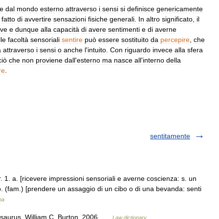
e
dal
mondo
esterno
attraverso
i
sensi
si
definisce
genericamente
fatto
di
avvertire
sensazioni
fisiche
generali
.
In
altro
significato
,
il
ive
e
dunque
alla
capacità
di
avere
sentimenti
e
di
averne
lle
facoltà
sensoriali
sentire
può
essere
sostituito
da
percepire
,
che
a
attraverso
i
sensi
o
anche
l
'
intuito
.
Con
riguardo
invece
alla
sfera
ciò
che
non
proviene
dall
'
esterno
ma
nasce
all
'
interno
della
re
.
sentitamente
 tr. 1. a. [ricevere impressioni sensoriali e averne coscienza: s. un
. (fam.) [prendere un assaggio di un cibo o di una bevanda: senti
na
esaurus. William C. Burton. 2006 …
Law dictionary