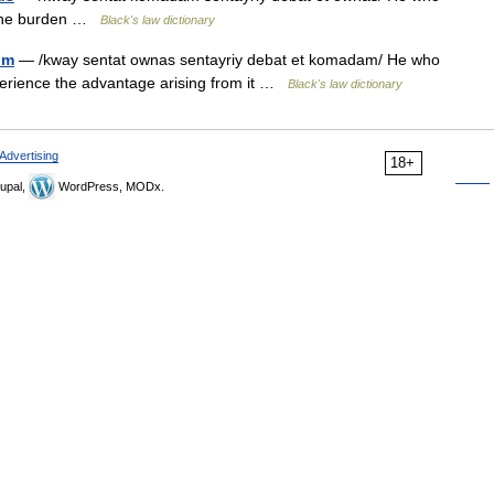
r the burden …
Black's law dictionary
um
— /kway sentat ownas sentayriy debat et komadam/ He who
xperience the advantage arising from it …
Black's law dictionary
Advertising
18+
upal,
WordPress, MODx.