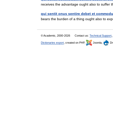
receives the advantage ought also to suffe
qui sentit onus sentire debet et commod
bears the burden of a thing ought also to e
© Academic, 2000-2026
Contact us:
Technical Support
,
Dictionaries export
, created on PHP,
Joomla,
Dr