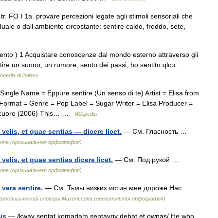
 v.tr. FO I 1a. provare percezioni legate agli stimoli sensoriali che
duale o dall ambiente circostante: sentire caldo, freddo, sete,
 sento ) 1 Acquistare conoscenze dal mondo esterno attraverso gli
tire un suono, un rumore; sento dei passi; ho sentito qlcu.
opedia di italiano
ingle Name = Eppure sentire (Un senso di te) Artist = Elisa from
ormat = Genre = Pop Label = Sugar Writer = Elisa Producer =
del cuore (2006) This… …
Wikipedia
velis, et quae sentias — dicere licet.
— См. Гласность …
она (оригинальная орфография)
velis, et quae sentias dicere licet.
— См. Под рукой …
она (оригинальная орфография)
vera sentire.
— См. Тьмы низких истин мне дороже Нас
зеологический словарь Михельсона (оригинальная орфография)
us
— /kway sentat komadam sentayriy debat et ownas/ He who