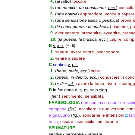
4
.
(
al
tatto
)
toccare
5
.
(
un
medico
,
un
consulente
,
ecc
.
)
consulta
6
.
(
una
notizia
)
apprendere
,
venire
a
sapere
7
.
(
una
sensazione
fisica
o
psichica
)
provar
8
.
(
le
conseguenze
di
qualcosa
)
risentire
,
pa
9
.
aver
sentore
,
presentire
,
avvertire
,
presag
10
.
(
la
poesia
,
la
musica
,
ecc
.
)
capire
,
comp
B
v
.
intr
.
(+
di
)
1
.
sapere
,
avere
odore
,
aver
sapore
2
.
venire
a
sapere
C
sentirsi
v
.
rifl
.
1
.
(
bene
,
male
,
ecc
.
)
stare
2
.
(
offeso
,
in
debito
,
ecc
.
)
conoscersi
,
ricono
3
.
(
+
di
+
inf
.
)
avere
la
forza
,
avere
il
coragg
D
in
funzione
di
s
.
m
.
solo
sing
.
(
lett
.
)
sentimento
,
sensibilità
FRASEOLOGIA
non
sentirci
da
quell
'
orecchi
campane
(
fig
.
)
,
ascoltare
le
due
versioni
cont
a
qualcuno
(
fig
.
)
,
sondarne
le
intenzioni
□
far
nulla
,
essere
insensibile
,
indifferente
.
SFUMATURE
sentire
-
percepire
-
provare