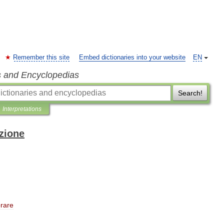
Remember this site
Embed dictionaries into your website
EN
s and Encyclopedias
Search!
Interpretations
izione
rare