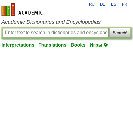
RU
DE
ES
FR
en-academic.com
Academic Dictionaries and Encyclopedias
Search!
Interpretations
Translations
Books
Игры ⚽