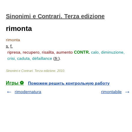
Sinonimi e Contrari. Terza edizione
rimonta
rimonta
s.
f.
ripresa, recupero, risalita, aumento
CONTR.
calo, diminuzione,
crisi, caduta, défaillance
(
fr.
)
.
Sinonimi e Contrari. Terza edizione
.
2010
.
Игры ⚽
Поможем решить контрольную работу
rimodernatura
rimontabile