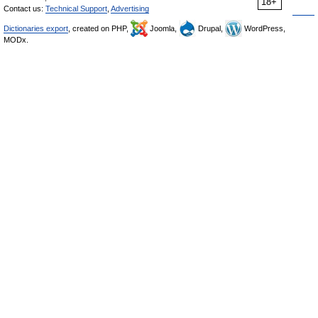
18+
Contact us:
Technical Support
,
Advertising
Dictionaries export
, created on PHP,
Joomla,
Drupal,
WordPress,
MODx.