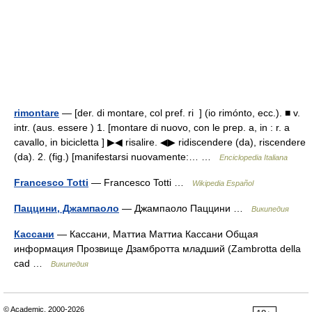
rimontare
— [der. di montare, col pref. ri ] (io rimónto, ecc.). ■ v.
intr. (aus. essere ) 1. [montare di nuovo, con le prep. a, in : r. a
cavallo, in bicicletta ] ▶◀ risalire. ◀▶ ridiscendere (da), riscendere
(da). 2. (fig.) [manifestarsi nuovamente:… …
Enciclopedia Italiana
Francesco Totti
— Francesco Totti …
Wikipedia Español
Паццини, Джампаоло
— Джампаоло Паццини …
Википедия
Кассани
— Кассани, Маттиа Маттиа Кассани Общая
информация Прозвище Дзамбротта младший (Zambrotta della
cad …
Википедия
© Academic, 2000-2026