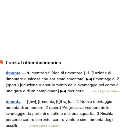
Look at other dictionaries:
rimonta
— /ri monta/ s.f. [der. di rimontare ]. 1. [l azione di
rimontare qualcosa che era stato smontato] ▶◀ rimontaggio. 2.
(sport.) [riduzione o annullamento dello svantaggio nel corso di
una gara o di un campionato] ▶◀ recupero …
Enciclopedia Italiana
rimonta
— {{hw}}{{rimonta}}{{/hw}}s. f. 1 Nuovo montaggio:
rimonta di un motore. 2 (sport) Progressivo ricupero dello
svantaggio da parte di un atleta o di una squadra. 3 Risalita,
percorso contro corrente, contro vento e sim.: rimonta degli
uccelli… …
Enciclopedia di italiano