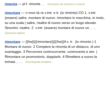
rimonta
— pl.f. rimonte …
Dizionario dei sinonimi e contrari
rimontare
— ri·mon·tà·re v.intr. e tr. (io rimónto) CO 1. v.intr.
(essere) salire, montare di nuovo: rimontare in macchina, in moto,
su una scala | salire, risalire di nuovo verso un luogo elevato
Sinonimi: risalire. 2. v.intr. (essere) montare di nuovo un… …
Dizionario italiano
rimontare
— {{hw}}{{rimontare}}{{/hw}}A v. tr. (io rimonto ) 1
Montare di nuovo. 2 Compiere la rimonta di un distacco, di uno
svantaggio. 3 Percorrere controcorrente, controvento e sim. |
Rimontare un promontorio, doppiarlo. 4 Rimettere a nuovo la
tomaia… …
Enciclopedia di italiano