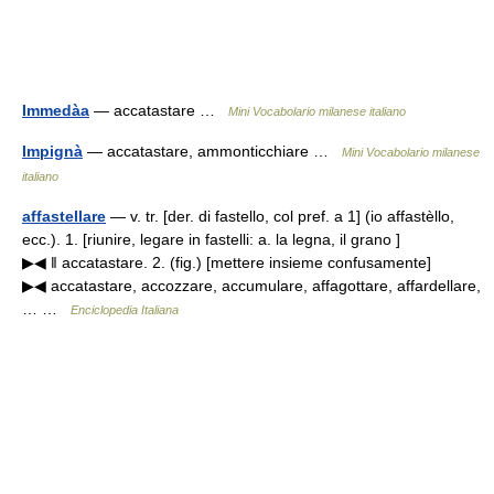
Immedàa
— accatastare …
Mini Vocabolario milanese italiano
Impignà
— accatastare, ammonticchiare …
Mini Vocabolario milanese
italiano
affastellare
— v. tr. [der. di fastello, col pref. a 1] (io affastèllo,
ecc.). 1. [riunire, legare in fastelli: a. la legna, il grano ]
▶◀ ‖ accatastare. 2. (fig.) [mettere insieme confusamente]
▶◀ accatastare, accozzare, accumulare, affagottare, affardellare,
… …
Enciclopedia Italiana