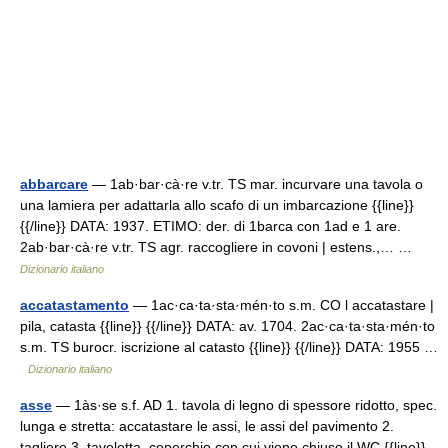
abbarcare
— 1ab·bar·cà·re v.tr. TS mar. incurvare una tavola o
una lamiera per adattarla allo scafo di un imbarcazione {{line}}
{{/line}} DATA: 1937. ETIMO: der. di 1barca con 1ad e 1 are.
2ab·bar·cà·re v.tr. TS agr. raccogliere in covoni | estens.,… …
Dizionario italiano
accatastamento
— 1ac·ca·ta·sta·mén·to s.m. CO l accatastare |
pila, catasta {{line}} {{/line}} DATA: av. 1704. 2ac·ca·ta·sta·mén·to
s.m. TS burocr. iscrizione al catasto {{line}} {{/line}} DATA: 1955 …
Dizionario italiano
asse
— 1às·se s.f. AD 1. tavola di legno di spessore ridotto, spec.
lunga e stretta: accatastare le assi, le assi del pavimento 2.
tagliere 3. tavoletta, coperchio con cui viene chiuso il WC {{line}}