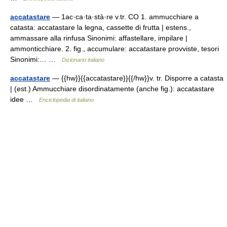
accatastare
— 1ac·ca·ta·stà·re v.tr. CO 1. ammucchiare a
catasta: accatastare la legna, cassette di frutta | estens.,
ammassare alla rinfusa Sinonimi: affastellare, impilare |
ammonticchiare. 2. fig., accumulare: accatastare provviste, tesori
Sinonimi:… …
Dizionario italiano
accatastare
— {{hw}}{{accatastare}}{{/hw}}v. tr. Disporre a catasta
| (est.) Ammucchiare disordinatamente (anche fig.): accatastare
idee …
Enciclopedia di italiano