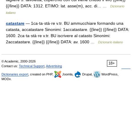
{{/line}} DATA: 1312. ETIMO: lat. asse(m), acc. di… …
Dizionario
italiano
catastare
— 1ca·ta·stà·re v.tr. BU ammucchiare formando una
catasta, accatastare Sinonimi: 1accatastare. {{line}} {{/line}} DATA:
1600. 2ca·ta·stà·re v.tr. BU iscrivere al catasto Sinonimi:
2accatastare. {{line}} {{/line}} DATA: av. 1600 …
Dizionario italiano
© Academic, 2000-2026
18+
Contact us:
Technical Support
,
Advertising
Dictionaries export
, created on PHP,
Joomla,
Drupal,
WordPress,
MODx.