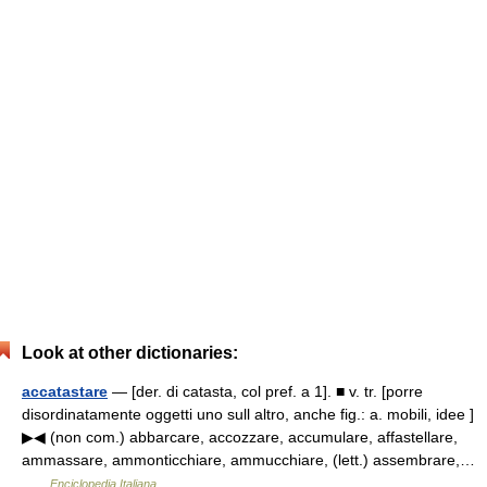
Look at other dictionaries:
accatastare
— [der. di catasta, col pref. a 1]. ■ v. tr. [porre
disordinatamente oggetti uno sull altro, anche fig.: a. mobili, idee ]
▶◀ (non com.) abbarcare, accozzare, accumulare, affastellare,
ammassare, ammonticchiare, ammucchiare, (lett.) assembrare,…
…
Enciclopedia Italiana