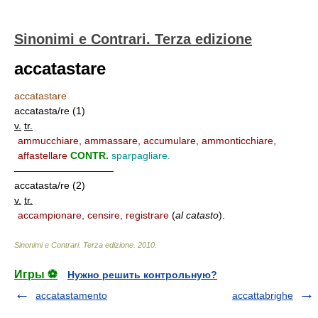
Sinonimi e Contrari. Terza edizione
accatastare
accatastare
accatast
a/
re (1)
v.
tr.
ammucchiare, ammassare, accumulare, ammonticchiare,
affastellare
CONTR.
sparpagliare.
——————————
accatast
a/
re (2)
v.
tr.
accampionare, censire, registrare
(
al catasto
)
.
Sinonimi e Contrari. Terza edizione
.
2010
.
Игры ⚽
Нужно решить контрольную?
accatastamento
accattabrighe