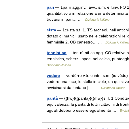
pari
— 1pà·ri agg.inv., avv., s.m. e f.inv. FO 1
quantitativo o in relazione a una determinata c
trovarsi in pari… …
Dizionario italiano
cista
— 1cì·sta s.f. 1. TS archeol. nell antichi
dotato di manici, usato nelle celebrazioni relig
femminile 2. OB canestro… …
Dizionario italian
tennistico
— ten·nì·sti·co agg. CO relativo al 
tennistico, scherz., spec. nel calcio, punteggi
Dizionario italiano
vedere
— ve·dé·re v.tr. e intr., s.m. (io védo) 
vedere una luce, le stelle in cielo; da qui si 
avvicinarsi da lontano |… …
Dizionario italiano
parità
— {{hw}}{{parità}}{{/hw}}s. f. 1 Condizi
equivalenza: la parità di tutti i cittadini di fro
uguali debbono essere egualmente …
Enciclo