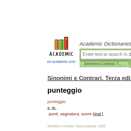
Academic Dictionarie
en-academic.com
Sinonimi e Contrari. Terza edizione
Sinonimi e Contrari. Terza ed
punteggio
punteggio
s
.
m
.
punti
,
segnatura
,
score
(
ingl
.
)
.
Sinonimi
e
Contrari
.
Terza
edizione
.
2010
.