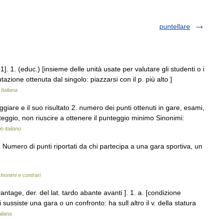
puntellare
]. 1. (educ.) [insieme delle unità usate per valutare gli studenti o i
tazione ottenuta dal singolo: piazzarsi con il p. più alto ]
Italiana
giare e il suo risultato 2. numero dei punti ottenuti in gare, esami,
eggio, non riuscire a ottenere il punteggio minimo Sinonimi:
o italiano
Numero di punti riportati da chi partecipa a una gara sportiva, un
sinonimi e contrari
antage, der. del lat. tardo abante avanti ]. 1. a. [condizione
 sussiste una gara o un confronto: ha sull altro il v. della statura
aliana