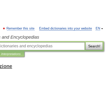
Remember this site
Embed dictionaries into your website
EN
s and Encyclopedias
Search!
Interpretations
izione