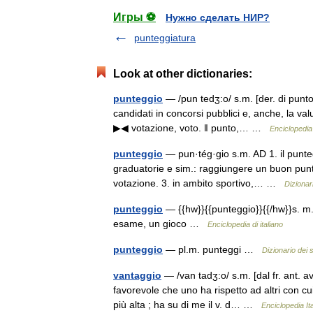
Игры ⚽
Нужно сделать НИР?
punteggiatura
Look at other dictionaries:
punteggio
— /pun tedʒ:o/ s.m. [der. di punto1
candidati in concorsi pubblici e, anche, la valu
▶◀ votazione, voto. ‖ punto,… …
Enciclopedia 
punteggio
— pun·tég·gio s.m. AD 1. il punteg
graduatorie e sim.: raggiungere un buon punt
votazione. 3. in ambito sportivo,… …
Dizionari
punteggio
— {{hw}}{{punteggio}}{{/hw}}s. m. 
esame, un gioco …
Enciclopedia di italiano
punteggio
— pl.m. punteggi …
Dizionario dei 
vantaggio
— /van tadʒ:o/ s.m. [dal fr. ant. av
favorevole che uno ha rispetto ad altri con cui
più alta ; ha su di me il v. d… …
Enciclopedia It