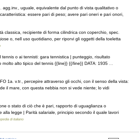
. agg.inv., uguale, equivalente dal punto di vista qualitativo o
aratteristica: essere pari di peso; avere pari oneri e pari onori,
tà classica, recipiente di forma cilindrica con coperchio, spec.
iose o, nell uso quotidiano, per riporvi gli oggetti della toeletta
o
tennis o ai tennisti: gara tennistica | punteggio, risultato
o molto alto tipico del tennis {{line}} {{/line}} DATA: 1935 …
FO 1a. v.tr., percepire attraverso gli occhi, con il senso della vista:
vede il mare, con questa nebbia non si vede niente; lo vidi
one o stato di ciò che è pari, rapporto di uguaglianza o
nte alla legge | Parità salariale, principio secondo il quale lavori
pedia di italiano