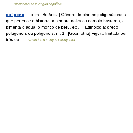
…
Diccionario de la lengua española
polígono
— s. m. [Botânica] Gênero de plantas poligonáceas a
que pertence a bistorta, a sempre noiva ou corriola bastarda, a
pimenta d água, o monco de peru, etc. ‣ Etimologia: grego
polúgonon, ou polígono s. m. 1. [Geometria] Figura limitada por
três ou …
Dicionário da Língua Portuguesa