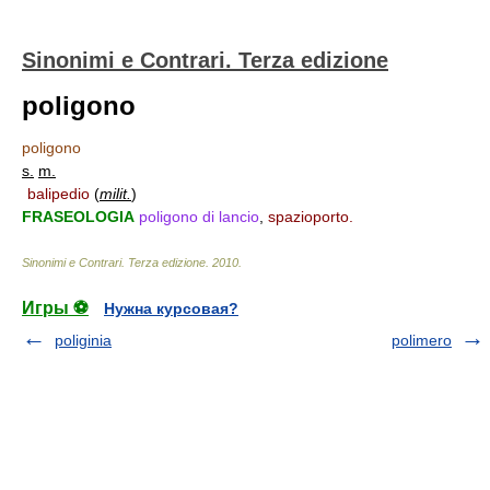
Sinonimi e Contrari. Terza edizione
poligono
poligono
s.
m.
balipedio
(
milit.
)
FRASEOLOGIA
poligono di lancio
,
spazioporto.
Sinonimi e Contrari. Terza edizione
.
2010
.
Игры ⚽
Нужна курсовая?
poliginia
polimero