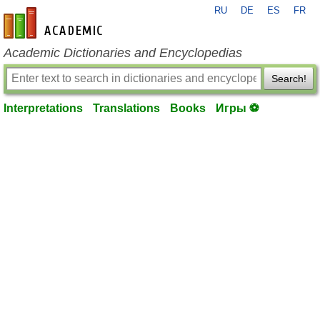
RU
DE
ES
FR
en-academic.com
Academic Dictionaries and Encyclopedias
Search!
Interpretations
Translations
Books
Игры ⚽