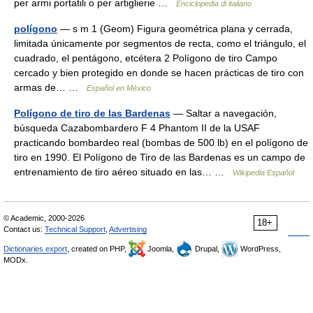
per armi portatili o per artiglierie …
Enciclopedia di italiano
polígono
— s m 1 (Geom) Figura geométrica plana y cerrada,
limitada únicamente por segmentos de recta, como el triángulo, el
cuadrado, el pentágono, etcétera 2 Polígono de tiro Campo
cercado y bien protegido en donde se hacen prácticas de tiro con
armas de… …
Español en México
Polígono de tiro de las Bardenas
— Saltar a navegación,
búsqueda Cazabombardero F 4 Phantom II de la USAF
practicando bombardeo real (bombas de 500 lb) en el polígono de
tiro en 1990. El Polígono de Tiro de las Bardenas es un campo de
entrenamiento de tiro aéreo situado en las… …
Wikipedia Español
© Academic, 2000-2026
18+
Contact us:
Technical Support
,
Advertising
Dictionaries export
, created on PHP,
Joomla,
Drupal,
WordPress,
MODx.