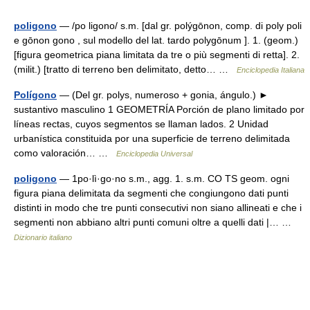
poligono
— /po ligono/ s.m. [dal gr. polýgōnon, comp. di poly poli
e gōnon gono , sul modello del lat. tardo polygōnum ]. 1. (geom.)
[figura geometrica piana limitata da tre o più segmenti di retta]. 2.
(milit.) [tratto di terreno ben delimitato, detto… …
Enciclopedia Italiana
Polígono
— (Del gr. polys, numeroso + gonia, ángulo.) ►
sustantivo masculino 1 GEOMETRÍA Porción de plano limitado por
líneas rectas, cuyos segmentos se llaman lados. 2 Unidad
urbanística constituida por una superficie de terreno delimitada
como valoración… …
Enciclopedia Universal
poligono
— 1po·lì·go·no s.m., agg. 1. s.m. CO TS geom. ogni
figura piana delimitata da segmenti che congiungono dati punti
distinti in modo che tre punti consecutivi non siano allineati e che i
segmenti non abbiano altri punti comuni oltre a quelli dati |… …
Dizionario italiano