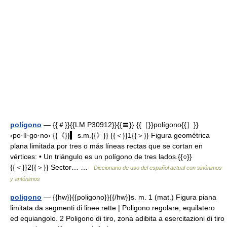
polígono
— {{＃}}{{LM P30912}}{{〓}} {{［}}polígono{{］}}
‹po·lí·go·no› {{《}}▍ s.m.{{》}} {{＜}}1{{＞}} Figura geométrica
plana limitada por tres o más líneas rectas que se cortan en
vértices: • Un triángulo es un polígono de tres lados.{{○}}
{{＜}}2{{＞}} Sector… …
Diccionario de uso del español actual con sinónimos
y antónimos
poligono
— {{hw}}{{poligono}}{{/hw}}s. m. 1 (mat.) Figura piana
limitata da segmenti di linee rette | Poligono regolare, equilatero
ed equiangolo. 2 Poligono di tiro, zona adibita a esercitazioni di tiro