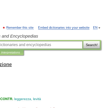
Remember this site
Embed dictionaries into your website
EN
s and Encyclopedias
Search!
Interpretations
izione
CONTR
.
leggerezza
,
levità