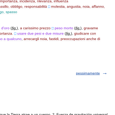
importanza
,
incidenza
,
rilevanza
,
influenza
ssillo
,
obbligo
,
responsabilità
□
molestia
,
angustia
,
noia
,
affanno
,
go
,
spasso
o
d
'
oro
(
fig
.
)
,
a
carissimo
prezzo
□
peso
morto
(
fig
.
)
,
gravame
ortanza
.
□
usare
due
pesi
e
due
misure
(
fig
.
)
,
giudicare
con
so
a
qualcuno
,
arrecargli
noia
,
fastidi
,
preoccupazioni
anche
di
pessimamente
ue la Tierra atrae a un cuerpo. 2. Fuerza de gravitación universal