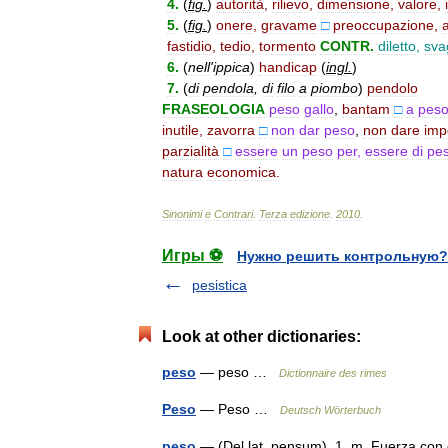
4
.
(
fig
.
)
autorità
,
rilievo
,
dimensione
,
valore
,
5
.
(
fig
.
)
onere
,
gravame
□
preoccupazione
,
a
fastidio
,
tedio
,
tormento
CONTR
.
diletto
,
sva
6
.
(
nell
'
ippica
)
handicap
(
ingl
.
)
7
.
(
di
pendola
,
di
filo
a
piombo
)
pendolo
FRASEOLOGIA
peso
gallo
,
bantam
□
a
pes
inutile
,
zavorra
□
non
dar
peso
,
non
dare
imp
parzialità
□
essere
un
peso
per
,
essere
di
pe
natura
economica
.
Sinonimi
e
Contrari
.
Terza
edizione
.
2010
.
Игры ⚽
Нужно решить контрольную?
pesistica
Look at other dictionaries:
peso
— peso …
Dictionnaire des rimes
Peso
— Peso …
Deutsch Wörterbuch
peso
— (Del lat. pensum). 1. m. Fuerza con q