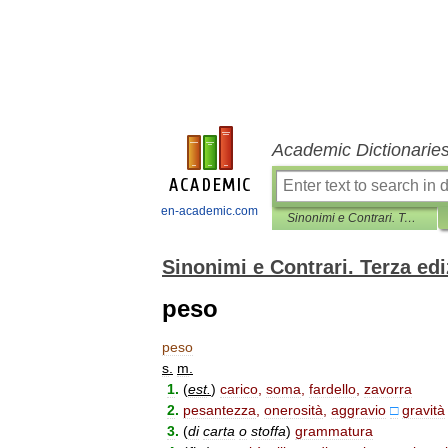
Academic Dictionarie
en-academic.com
Sinonimi e Contrari. Terza edizione
Sinonimi e Contrari. Terza ed
peso
peso
s
.
m
.
1
.
(
est
.
)
carico
,
soma
,
fardello
,
zavorra
2
.
pesantezza
,
onerosità
,
aggravio
□
gravità
3
.
(
di
carta
o
stoffa
)
grammatura