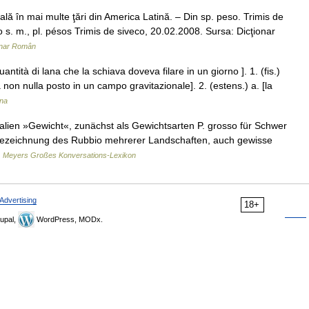
 în mai multe ţări din America Latină. – Din sp. peso. Trimis de
. m., pl. pésos Trimis de siveco, 20.02.2008. Sursa: Dicţionar
onar Român
ntità di lana che la schiava doveva filare in un giorno ]. 1. (fis.)
non nulla posto in un campo gravitazionale]. 2. (estens.) a. [la
ana
alien »Gewicht«, zunächst als Gewichtsarten P. grosso für Schwer
enbezeichnung des Rubbio mehrerer Landschaften, auch gewisse
…
Meyers Großes Konversations-Lexikon
Advertising
18+
upal,
WordPress, MODx.