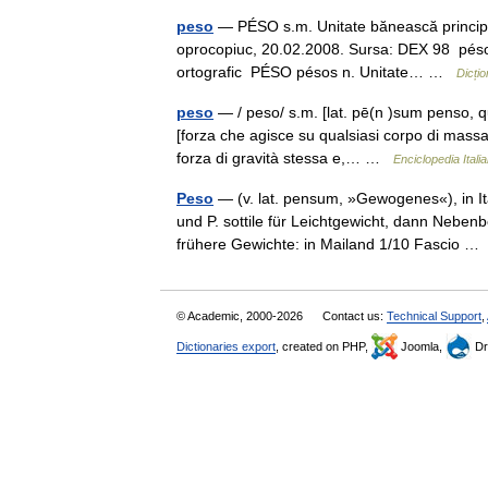
peso
— PÉSO s.m. Unitate bănească principală
oprocopiuc, 20.02.2008. Sursa: DEX 98 péso s
ortografic PÉSO pésos n. Unitate… …
Dicți
peso
— / peso/ s.m. [lat. pē(n )sum penso, qua
[forza che agisce su qualsiasi corpo di massa 
forza di gravità stessa e,… …
Enciclopedia Itali
Peso
— (v. lat. pensum, »Gewogenes«), in It
und P. sottile für Leichtgewicht, dann Neb
frühere Gewichte: in Mailand 1/10 Fascio 
© Academic, 2000-2026
Contact us:
Technical Support
,
Dictionaries export
, created on PHP,
Joomla,
Dr