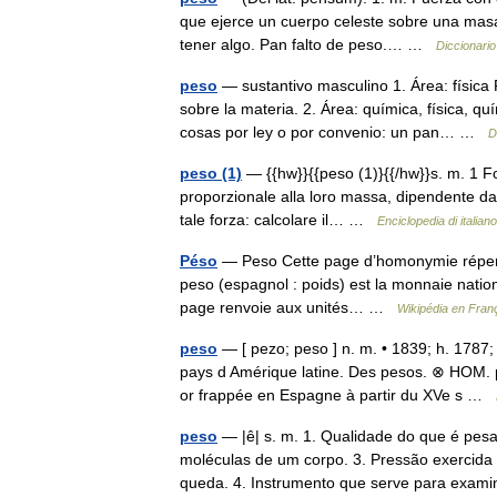
que ejerce un cuerpo celeste sobre una masa
tener algo. Pan falto de peso.… …
Diccionario
peso
— sustantivo masculino 1. Área: física 
sobre la materia. 2. Área: química, física, 
cosas por ley o por convenio: un pan… …
D
peso (1)
— {{hw}}{{peso (1)}{{/hw}}s. m. 1 For
proporzionale alla loro massa, dipendente dalla
tale forza: calcolare il… …
Enciclopedia di italiano
Péso
— Peso Cette page d’homonymie répertor
peso (espagnol : poids) est la monnaie natio
page renvoie aux unités… …
Wikipédia en Fran
peso
— [ pezo; peso ] n. m. • 1839; h. 1787;
pays d Amérique latine. Des pesos. ⊗ HOM. 
or frappée en Espagne à partir du XVe s …
peso
— |ê| s. m. 1. Qualidade do que é pes
moléculas de um corpo. 3. Pressão exercida
queda. 4. Instrumento que serve para ex