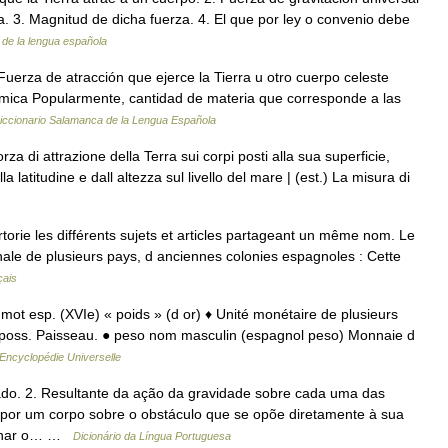
. 3. Magnitud de dicha fuerza. 4. El que por ley o convenio debe
 de la lengua española
Fuerza de atracción que ejerce la Tierra u otro cuerpo celeste
química Popularmente, cantidad de materia que corresponde a las
iccionario Salamanca de la Lengua Española
za di attrazione della Terra sui corpi posti alla sua superficie,
 latitudine e dall altezza sul livello del mare | (est.) La misura di
ie les différents sujets et articles partageant un même nom. Le
nale de plusieurs pays, d anciennes colonies espagnoles : Cette
çais
 mot esp. (XVIe) « poids » (d or) ♦ Unité monétaire de plusieurs
poss. Paisseau. ● peso nom masculin (espagnol peso) Monnaie d
Encyclopédie Universelle
ado. 2. Resultante da ação da gravidade sobre cada uma das
 por um corpo sobre o obstáculo que se opõe diretamente à sua
aminar o… …
Dicionário da Língua Portuguesa