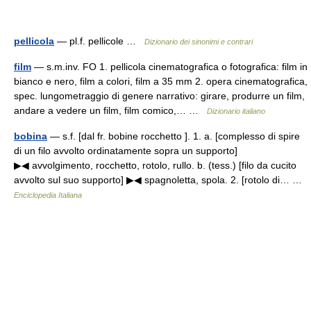
pellicola
— pl.f. pellicole …
Dizionario dei sinonimi e contrari
film
— s.m.inv. FO 1. pellicola cinematografica o fotografica: film in
bianco e nero, film a colori, film a 35 mm 2. opera cinematografica,
spec. lungometraggio di genere narrativo: girare, produrre un film,
andare a vedere un film, film comico,… …
Dizionario italiano
bobina
— s.f. [dal fr. bobine rocchetto ]. 1. a. [complesso di spire
di un filo avvolto ordinatamente sopra un supporto]
▶◀ avvolgimento, rocchetto, rotolo, rullo. b. (tess.) [filo da cucito
avvolto sul suo supporto] ▶◀ spagnoletta, spola. 2. [rotolo di… …
Enciclopedia Italiana