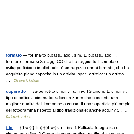
formato
— for·mà·to p.pass., agg., s.m. 1. p.pass., agg. →
formare, formarsi 2a. agg. CO che ha raggiunto il completo
sviluppo fisico e intellettuale: è un ragazzo ormai formato; che ha
acquisito piene capacità in un attività, spec. artistica: un artista…
…
Dizionario italiano
superotto
— su·pe·ròt·to s.m.inv., s.f.inv. TS cinem. 1. s.m.inv.,
tipo di pellicola cinematografica da 8 mm che consente una
migliore qualità dell immagine a causa di una superficie più ampia
del fotogramma rispetto al tipo tradizionale; anche agg.inv.:… …
Dizionario italiano
film
— {{hw}}{{film}}{{/hw}}s. m. inv. 1 Pellicola fotografica o
cinematografica. 2 Opera cinematografica: un film d avventure |