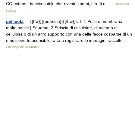
CO estens., buccia sottile che riveste i semi, i frutti o …
Dizionario
italiano
pellicola
— {{hw}}{{pellicola}}{{/hw}}s. f. 1 Pelle o membrana
molto sottile | Squama. 2 Striscia di celluloide, di acetato di
cellulosa o di un altro supporto con una delle facce cosparse di un
emulsione fotosensibile, atta a registrare le immagini raccolte …
Enciclopedia di italiano