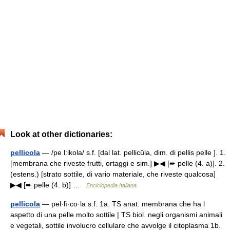
Look at other dictionaries:
pellicola
— /pe l:ikola/ s.f. [dal lat. pellicŭla, dim. di pellis pelle ]. 1.
[membrana che riveste frutti, ortaggi e sim.] ▶◀ [➨ pelle (4. a)]. 2.
(estens.) [strato sottile, di vario materiale, che riveste qualcosa]
▶◀ [➨ pelle (4. b)] …
Enciclopedia Italiana
pellicola
— pel·lì·co·la s.f. 1a. TS anat. membrana che ha l
aspetto di una pelle molto sottile | TS biol. negli organismi animali
e vegetali, sottile involucro cellulare che avvolge il citoplasma 1b.