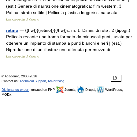
(est.) Genere di narrazione cinematografica: film western. 3
Patina, strato sottile | Pellicola plastica leggerissima usata… …
Enciclopedia di italiano
retino
— {{hw}}{{retino}}{{/hw}}s. m. 1 Dimin. di rete . 2 (tipogr.)
Pellicola recante una trama formata da minuscoli punti, usata per
ottenere un impianto di stampa a punti bianchi e neri | (est.)
Riproduzione di un illustrazione ottenuta per mezzo di… …
Enciclopedia di italiano
© Academic, 2000-2026
18+
Contact us:
Technical Support
,
Advertising
Dictionaries export
, created on PHP,
Joomla,
Drupal,
WordPress,
MODx.