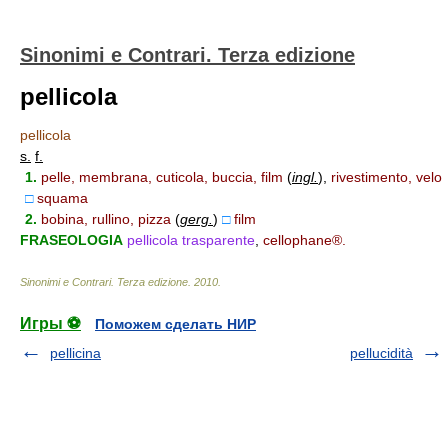
Sinonimi e Contrari. Terza edizione
pellicola
pellicola
s.
f.
1.
pelle, membrana, cuticola, buccia, film
(
ingl.
)
,
rivestimento, velo
□
squama
2.
bobina, rullino, pizza
(
gerg.
)
□
film
FRASEOLOGIA
pellicola trasparente
,
cellophane®.
Sinonimi e Contrari. Terza edizione
.
2010
.
Игры ⚽
Поможем сделать НИР
pellicina
pellucidità