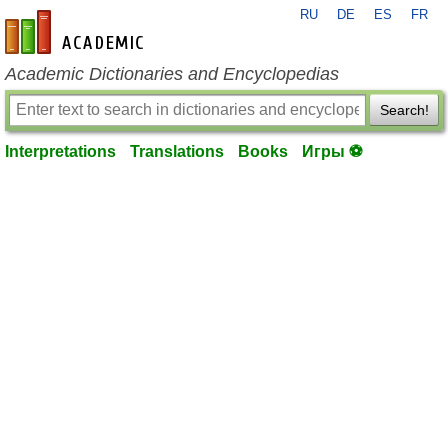
RU
DE
ES
FR
en-academic.com
Academic Dictionaries and Encyclopedias
Search!
Interpretations
Translations
Books
Игры ⚽