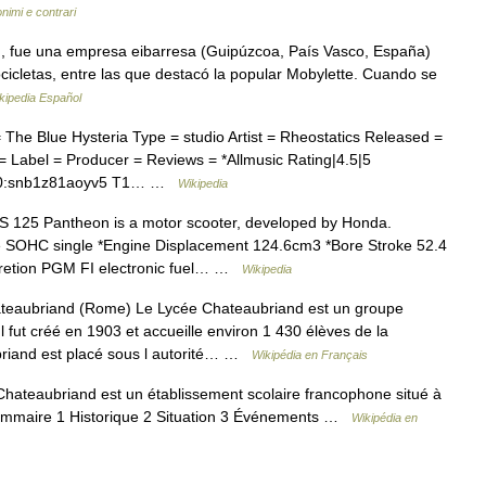
onimi e contrari
, fue una empresa eibarresa (Guipúzcoa, País Vasco, España)
ocicletas, entre las que destacó la popular Mobylette. Cuando se
kipedia Español
he Blue Hysteria Type = studio Artist = Rheostatics Released =
 Label = Producer = Reviews = *Allmusic Rating|4.5|5
l=10:snb1z81aoyv5 T1… …
Wikipedia
125 Pantheon is a motor scooter, developed by Honda.
oke SOHC single *Engine Displacement 124.6cm3 *Bore Stroke 52.4
uretion PGM FI electronic fuel… …
Wikipedia
eaubriand (Rome) Le Lycée Chateaubriand est un groupe
l fut créé en 1903 et accueille environ 1 430 élèves de la
briand est placé sous l autorité… …
Wikipédia en Français
ateaubriand est un établissement scolaire francophone situé à
 Sommaire 1 Historique 2 Situation 3 Événements …
Wikipédia en