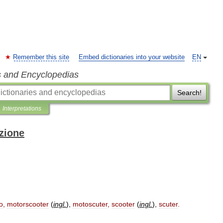
Remember this site
Embed dictionaries into your website
EN
s and Encyclopedias
Search!
Interpretations
izione
o
,
motorscooter
(
ingl
.
)
,
motoscuter
,
scooter
(
ingl
.
)
,
scuter
.