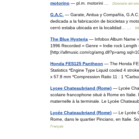
motorino
— pl.m. motorini …
Dizionario dei sin
G.A.C.
— Garate, Anitua y Compañía, G.A.C.
dedicada a la fabricación de bicicletas y mot
cerró estaba ubicada en la localidad… …
Wi
The Blue Hysteria
— Infobox Album Name = T
1996 Recorded = Genre = Indie rock Length =
[http://allmusic.com/cg/amg.dll?p=amg sq
Honda FES125 Pantheon
— The Honda FES 
Statistics *Engine Type Liquid cooled 4 str
x 57.8 mm *Compression Ratio 11 : 1 *Carb
Lycee Chateaubriand (Rome)
— Lycée Chat
scolaire francophone situé à Rome en Italie. I
maternelle à la terminale. Le Lycée Chateau
Lycée Chateaubriand (Rome)
— Le Lycée Ch
Rome, dans le quartier Pinciano, en Italie.
Français