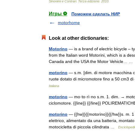
Sinonimi
e
Contrari
.
Terza
edizione
.
2010
.
Игры ⚽
Поможем сделать НИР
motorhome
Look at other dictionaries:
Motorino
— is a brand of electric bicycle – 
from the Italian word Motorini, which is a desc
Canada and the USA the Motor Vehicle… 
motorino
— s.m. [dim. di motore macchina ch
ruote dotato di micromotore fino a 50 cm3 di
Italiana
motorino
— mo·to·rì·no s.m. 1. dim. → motore
ciclomotore. {{line}} {{/line}} POLIREMATI
motorino
— {{hw}}{{motorino}}{{/hw}}s. m. 1
elettrico, alimentato da una batteria, montat
motocicletta di piccola cilindrata …
Enciclopedia