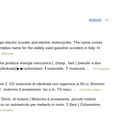
motorio
type electric scooter and electric motorcycles. The name comes
riptive name for the widely used gasoline scooters in Italy. In
…
Wikipedia
e produce energia meccanica ]. (trasp., fam.) [veicolo a due
 cilindrata] ▶◀ ciclomotore. ‖ motoretta. ⇑ motociclo …
Enciclopedia
 2. CO motociclo di cilindrata non superiore ai 50 cc Sinonimi:
CHE: motorino d avviamento: loc.s.m. TS mecc …
Dizionario italiano
 Dimin. di motore | Motorino d avviamento, piccolo motore
o su un autoveicolo per metterlo in moto. 2 (fam.) Ciclomotore,
 di italiano