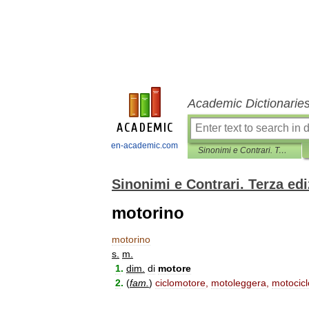
Academic Dictionarie
en-academic.com
Sinonimi e Contrari. Terza edizione
Sinonimi e Contrari. Terza ed
motorino
motorino
s
.
m
.
1
.
dim
.
di
motore
2
.
(
fam
.
)
ciclomotore
,
motoleggera
,
motocicl