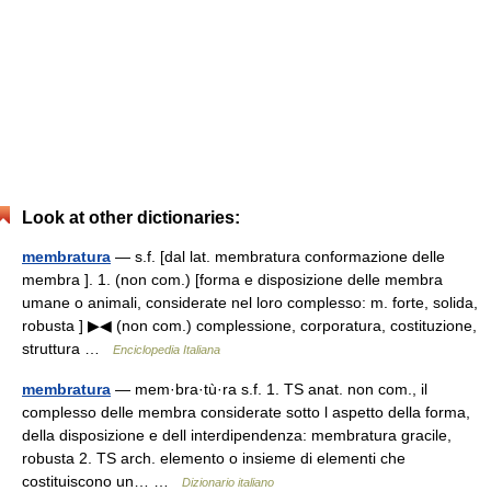
Look at other dictionaries:
membratura
— s.f. [dal lat. membratura conformazione delle
membra ]. 1. (non com.) [forma e disposizione delle membra
umane o animali, considerate nel loro complesso: m. forte, solida,
robusta ] ▶◀ (non com.) complessione, corporatura, costituzione,
struttura …
Enciclopedia Italiana
membratura
— mem·bra·tù·ra s.f. 1. TS anat. non com., il
complesso delle membra considerate sotto l aspetto della forma,
della disposizione e dell interdipendenza: membratura gracile,
robusta 2. TS arch. elemento o insieme di elementi che
costituiscono un… …
Dizionario italiano