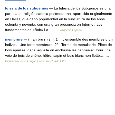
Iglesia de los subgenios
— La Iglesia de los Subgenios es una
parodia de religión satírica postmoderna, aparecida originalmente
en Dallas, que ganó popularidad en la subcultura de los años
ochenta y noventa, con una gran presencia en Internet. Los
fundamentos de «Bob» La… …
Wikipedia Español
membrure
— (man bru r ) s. f. 1° L ensemble des membres d un
individu. Une forte membrure. 2° Terme de menuiserie. Pièce de
bois épaisse, dans laquelle on enchâsse les panneaux. Pour une
voie de bois de chêne, hêtre, sapin et bois blanc non flotté,… …
Dictionnaire de la Langue Française d'Émile Littré