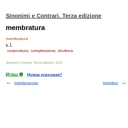
Sinonimi e Contrari. Terza edizione
membratura
membratura
s.
f.
corporatura, complessione, struttura.
Sinonimi e Contrari. Terza edizione
.
2010
.
Игры ⚽
Нужна курсовая?
membranoso
membro