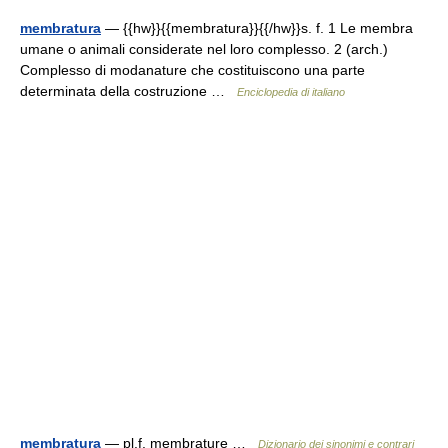
membratura
— {{hw}}{{membratura}}{{/hw}}s. f. 1 Le membra
umane o animali considerate nel loro complesso. 2 (arch.)
Complesso di modanature che costituiscono una parte
determinata della costruzione …
Enciclopedia di italiano
membratura
— pl.f. membrature …
Dizionario dei sinonimi e contrari