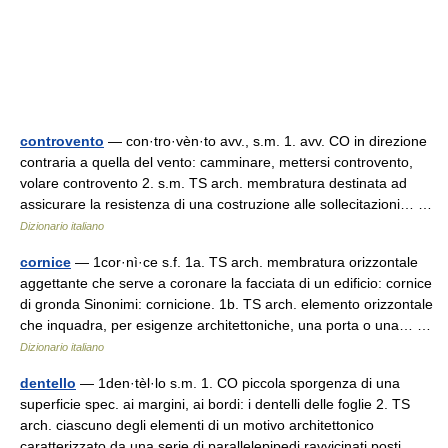
controvento
— con·tro·vèn·to avv., s.m. 1. avv. CO in direzione
contraria a quella del vento: camminare, mettersi controvento,
volare controvento 2. s.m. TS arch. membratura destinata ad
assicurare la resistenza di una costruzione alle sollecitazioni… …
Dizionario italiano
cornice
— 1cor·nì·ce s.f. 1a. TS arch. membratura orizzontale
aggettante che serve a coronare la facciata di un edificio: cornice
di gronda Sinonimi: cornicione. 1b. TS arch. elemento orizzontale
che inquadra, per esigenze architettoniche, una porta o una… …
Dizionario italiano
dentello
— 1den·tèl·lo s.m. 1. CO piccola sporgenza di una
superficie spec. ai margini, ai bordi: i dentelli delle foglie 2. TS
arch. ciascuno degli elementi di un motivo architettonico
caratterizzato da una serie di parallelepipedi ravvicinati posti