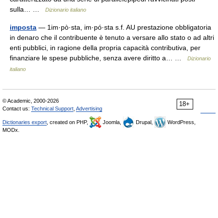
sulla… …
Dizionario italiano
imposta
— 1im·pò·sta, im·pó·sta s.f. AU prestazione obbligatoria
in denaro che il contribuente è tenuto a versare allo stato o ad altri
enti pubblici, in ragione della propria capacità contributiva, per
finanziare le spese pubbliche, senza avere diritto a… …
Dizionario
italiano
© Academic, 2000-2026
18+
Contact us:
Technical Support
,
Advertising
Dictionaries export
, created on PHP,
Joomla,
Drupal,
WordPress,
MODx.