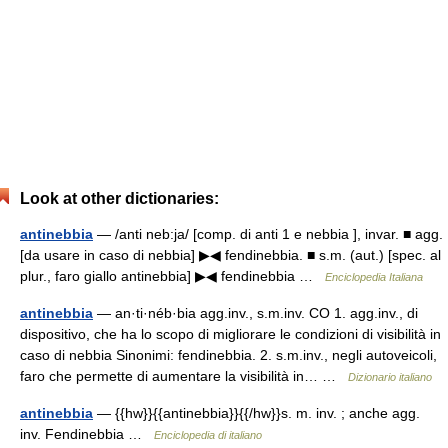
Look at other dictionaries:
antinebbia
— /anti neb:ja/ [comp. di anti 1 e nebbia ], invar. ■ agg.
[da usare in caso di nebbia] ▶◀ fendinebbia. ■ s.m. (aut.) [spec. al
plur., faro giallo antinebbia] ▶◀ fendinebbia …
Enciclopedia Italiana
antinebbia
— an·ti·néb·bia agg.inv., s.m.inv. CO 1. agg.inv., di
dispositivo, che ha lo scopo di migliorare le condizioni di visibilità in
caso di nebbia Sinonimi: fendinebbia. 2. s.m.inv., negli autoveicoli,
faro che permette di aumentare la visibilità in… …
Dizionario italiano
antinebbia
— {{hw}}{{antinebbia}}{{/hw}}s. m. inv. ; anche agg.
inv. Fendinebbia …
Enciclopedia di italiano