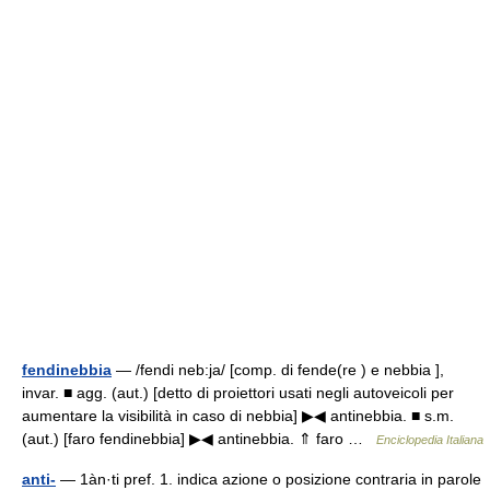
fendinebbia
— /fendi neb:ja/ [comp. di fende(re ) e nebbia ],
invar. ■ agg. (aut.) [detto di proiettori usati negli autoveicoli per
aumentare la visibilità in caso di nebbia] ▶◀ antinebbia. ■ s.m.
(aut.) [faro fendinebbia] ▶◀ antinebbia. ⇑ faro …
Enciclopedia Italiana
anti-
— 1àn·ti pref. 1. indica azione o posizione contraria in parole