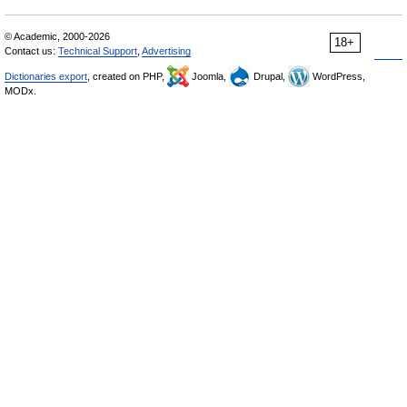
© Academic, 2000-2026
18+
Contact us:
Technical Support
,
Advertising
Dictionaries export
, created on PHP,
Joomla,
Drupal,
WordPress,
MODx.