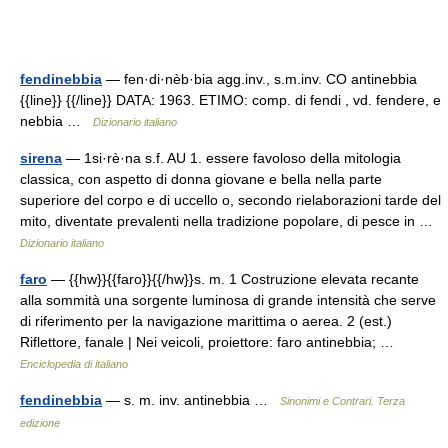
fendinebbia
— fen·di·nèb·bia agg.inv., s.m.inv. CO antinebbia
{{line}} {{/line}} DATA: 1963. ETIMO: comp. di fendi , vd. fendere, e
nebbia …
Dizionario italiano
sirena
— 1si·rè·na s.f. AU 1. essere favoloso della mitologia
classica, con aspetto di donna giovane e bella nella parte
superiore del corpo e di uccello o, secondo rielaborazioni tarde del
mito, diventate prevalenti nella tradizione popolare, di pesce in …
Dizionario italiano
faro
— {{hw}}{{faro}}{{/hw}}s. m. 1 Costruzione elevata recante
alla sommità una sorgente luminosa di grande intensità che serve
di riferimento per la navigazione marittima o aerea. 2 (est.)
Riflettore, fanale | Nei veicoli, proiettore: faro antinebbia; …
Enciclopedia di italiano
fendinebbia
— s. m. inv. antinebbia …
Sinonimi e Contrari. Terza
edizione