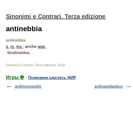
Sinonimi e Contrari. Terza edizione
antinebbia
antinebbia
s.
m.
inv.
; anche
agg.
fendinebbia.
Sinonimi e Contrari. Terza edizione
.
2010
.
Игры ⚽
Поможем сделать НИР
antimonopolio
antineoplastico