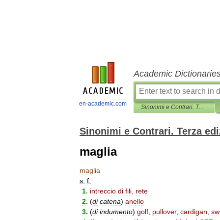
Academic Dictionarie
en-academic.com
Sinonimi e Contrari. Terza edizione
Sinonimi e Contrari. Terza ed
maglia
maglia
s
.
f
.
1
.
intreccio
di
fili
,
rete
2
.
(
di
catena
)
anello
3
.
(
di
indumento
)
golf
,
pullover
,
cardigan
,
sw