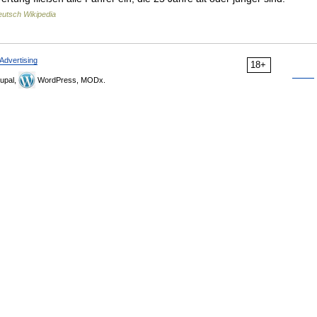
utsch Wikipedia
Advertising
18+
upal,
WordPress, MODx.