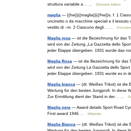
struttura variabile a… …
Dizionario italiano
maglia
— {{hw}}{{maglia}}{{/hw}}s. f. 1 Ciascuno
uncinetto o da macchine speciali e il tessuto 
vestito di –m. 2 Ciascuno degli… …
Encicloped
Maglia rosa
— ist die Bezeichnung für das T
wird von der Zeitung „La Gazzetta dello Spo
jeder Etappe übergeben. 1931 wurde das
Maglia Rosa
— ist die Bezeichnung für das 
wird von der Zeitung La Gazzetta dello Spor
jeder Etappe übergeben. 1931 wurde es i
Maglia bianca
— (dt. Weißes Trikot) ist die 
Wertung für den besten Jungprofi. In diese We
Zur Ermittlung dient der Stand in der… …
De
Maglia nera
— Award details Sport Road Cycli
First award 1946 …
Wikipedia
Maglia Bianca
— (dt. Weißes Trikot) ist die 
Wertung für den besten Jungprofi. In diese We