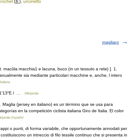
crochet
(
fr
.
)
,
uncinetto
magliaro
t. macŭla macchia1 e lacuna, buco (in un tessuto a rete) ]. 1.
a manualmente sia mediante particolari macchine e, anche, l intero
Italiana
31′13″E / …
Wikipedia
. Maglia (jersey en italiano) es un término que se usa para
gorías en la competición ciclista italiana Giro de Italia. El color
kipedia Español
appi o punti, di forma variabile, che opportunamente annodati per
ostituiscono un intreccio di filo tessile continuo che si presenta in