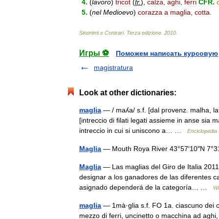
4
.
(
lavoro
)
tricot
(
fr
.
)
,
calza
,
aghi
,
ferri
CFR
.
5
.
(
nel
Medioevo
)
corazza
a
maglia
,
cotta
.
Sinonimi
e
Contrari
.
Terza
edizione
.
2010
.
Игры ⚽
Поможем написать курсовую
magistratura
Look at other dictionaries:
maglia
— / maʎa/ s.f. [dal provenz. malha, la
[intreccio di filati legati assieme in anse si
intreccio in cui si uniscono a… …
Enciclopedia 
Maglia
— Mouth Roya River 43°57′10″N 7°
Maglia
— Las maglias del Giro de Italia 2011
designar a los ganadores de las diferentes cate
asignado dependerá de la categoría… …
Wi
maglia
— 1mà·glia s.f. FO 1a. ciascuno dei c
mezzo di ferri, uncinetto o macchina ad aghi, c