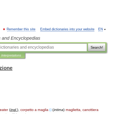
Remember this site
Embed dictionaries into your website
EN
s and Encyclopedias
Search!
Interpretations
izione
eater
(
ingl
.
)
,
corpetto
a
maglia
□
(
intima
)
maglietta
,
canottiera