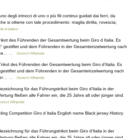
 degli intrecci di uno o più fili continui guidati dai ferri, da
che si ottiene con tale procedimento: maglia diritta, rovescia;
ia di italiano
rikot des Führenden der Gesamtwertung beim Giro d Italia. Es
rt“ gestiftet und dem Führenden in der Gesamteinzelwertung nach
 rosa… …
Deutsch Wikipedia
Trikot des Führenden der Gesamtwertung beim Giro d’Italia. Es
t gestiftet und dem Führenden in der Gesamteinzelwertung nach
n der… …
Deutsch Wikipedia
Bezeichnung für das Führungstrikot beim Giro d’Italia in der
rtung fließen alle Fahrer ein, die 25 Jahre alt oder jünger sind.
utsch Wikipedia
ng Competition Giro d Italia English name Black jersey History
Bezeichnung für das Führungstrikot beim Giro d’Italia in der
rtung fließen alle Fahrer ein, die 25 Jahre alt oder jünger sind.