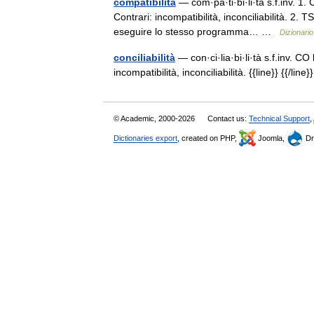
compatibilità
— com·pa·ti·bi·li·tà s.f.inv. 1. 
Contrari: incompatibilità, inconciliabilità. 2.
eseguire lo stesso programma… …
Dizionario 
conciliabilità
— con·ci·lia·bi·li·tà s.f.inv. CO
incompatibilità, inconciliabilità. {{line}} {{/
© Academic, 2000-2026
Contact us:
Technical Support
,
Dictionaries export
, created on PHP,
Joomla,
Dr