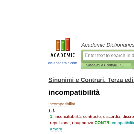
Academic Dictionarie
en-academic.com
Sinonimi e Contrari. Terza edizione
Sinonimi e Contrari. Terza ed
incompatibilità
incompatibilità
s
.
f
.
1
.
inconciliabilità
,
contrasto
,
discordia
,
discr
repulsione
,
ripugnanza
CONTR
.
compatibilit
amore