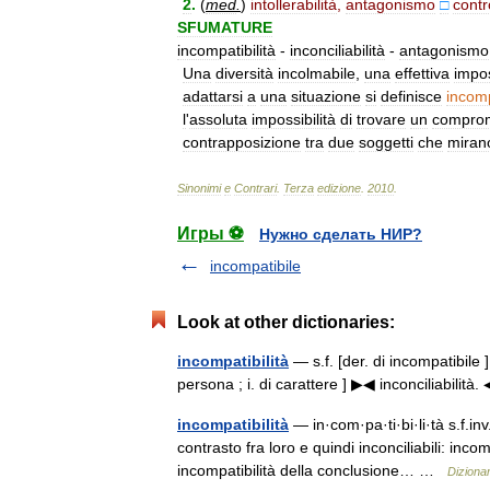
2
.
(
med
.
)
intollerabilità
,
antagonismo
□
contr
SFUMATURE
incompatibilità
-
inconciliabilità
-
antagonismo
Una
diversità
incolmabile
,
una
effettiva
impos
adattarsi
a
una
situazione
si
definisce
incomp
l
'
assoluta
impossibilità
di
trovare
un
compro
contrapposizione
tra
due
soggetti
che
miran
Sinonimi
e
Contrari
.
Terza
edizione
.
2010
.
Игры ⚽
Нужно сделать НИР?
incompatibile
Look at other dictionaries:
incompatibilità
— s.f. [der. di incompatibile ]
persona ; i. di carattere ] ▶◀ inconciliabilità
incompatibilità
— in·com·pa·ti·bi·li·tà s.f.in
contrasto fra loro e quindi inconciliabili: incomp
incompatibilità della conclusione… …
Dizionar