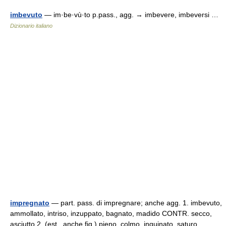
imbevuto
— im·be·vù·to p.pass., agg. → imbevere, imbeversi …
Dizionario italiano
impregnato
— part. pass. di impregnare; anche agg. 1. imbevuto,
ammollato, intriso, inzuppato, bagnato, madido CONTR. secco,
asciutto 2. (est., anche fig.) pieno, colmo, inquinato, saturo,