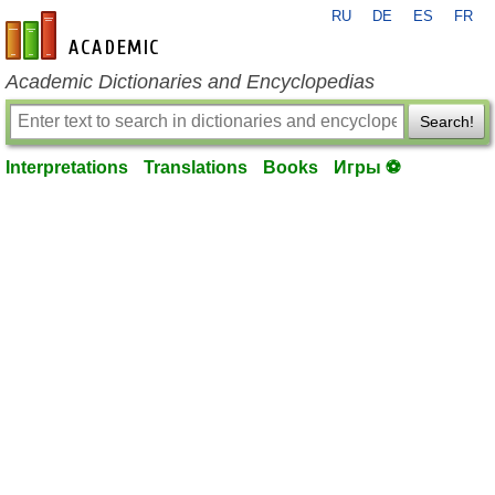
RU
DE
ES
FR
en-academic.com
Academic Dictionaries and Encyclopedias
Search!
Interpretations
Translations
Books
Игры ⚽