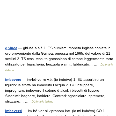
ghinea
— ghi·nè·a s.f. 1. TS numism. moneta inglese coniata in
oro proveniente dalla Guinea, emessa nel 1665, del valore di 21
scellini 2. TS tess. tessuto grossolano di cotone leggermente torto
utilizzato per biancheria, lenzuola e sim., fabbricato… …
Dizionario
italiano
imbevere
— im·bé·ve·re v.tr. (io imbévo) 1. BU assorbire un
liquido: la stoffa ha imbevuto l acqua 2. CO inzuppare,
impregnare: imbevere il cotone d alcol, i biscotti di liquore
Sinonimi: bagnare, intridere. Contrari: sgocciolare, spremere,
strizzare.… …
Dizionario italiano
imbeversi
— im·bé·ver·si v.pronom.intr. (io mi imbévo) CO 1.