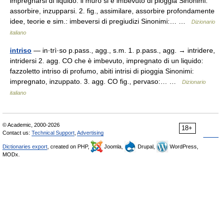
impregnarsi di liquido: il muro si è imbevuto di pioggia Sinonimi:
assorbire, inzupparsi. 2. fig., assimilare, assorbire profondamente
idee, teorie e sim.: imbeversi di pregiudizi Sinonimi:… …
Dizionario
italiano
intriso
— in·trì·so p.pass., agg., s.m. 1. p.pass., agg. → intridere,
intridersi 2. agg. CO che è imbevuto, impregnato di un liquido:
fazzoletto intriso di profumo, abiti intrisi di pioggia Sinonimi:
impregnato, inzuppato. 3. agg. CO fig., pervaso:… …
Dizionario
italiano
© Academic, 2000-2026
18+
Contact us:
Technical Support
,
Advertising
Dictionaries export
, created on PHP,
Joomla,
Drupal,
WordPress,
MODx.