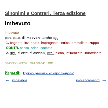
Sinonimi e Contrari. Terza edizione
imbevuto
imbevuto
part.
pass.
di
imbevere
; anche
agg.
1.
bagnato, inzuppato, impregnato, intriso, ammollato, zuppo
CONTR.
secco, arido, seccato
2.
(
fig.
, di idee, di concetti,
ecc.
)
pieno, influenzato, indottrinato.
Sinonimi e Contrari. Terza edizione
.
2010
.
Игры ⚽
Нужно решить контрольную?
imbevibile
imbiancamento