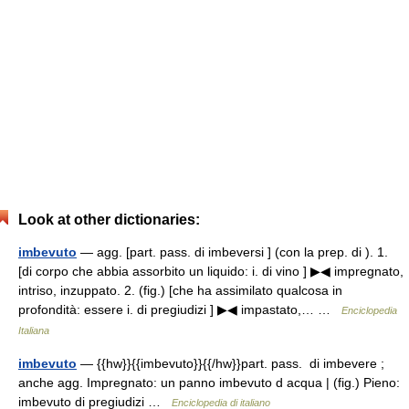
Look at other dictionaries:
imbevuto
— agg. [part. pass. di imbeversi ] (con la prep. di ). 1.
[di corpo che abbia assorbito un liquido: i. di vino ] ▶◀ impregnato,
intriso, inzuppato. 2. (fig.) [che ha assimilato qualcosa in
profondità: essere i. di pregiudizi ] ▶◀ impastato,… …
Enciclopedia
Italiana
imbevuto
— {{hw}}{{imbevuto}}{{/hw}}part. pass. di imbevere ;
anche agg. Impregnato: un panno imbevuto d acqua | (fig.) Pieno:
imbevuto di pregiudizi …
Enciclopedia di italiano