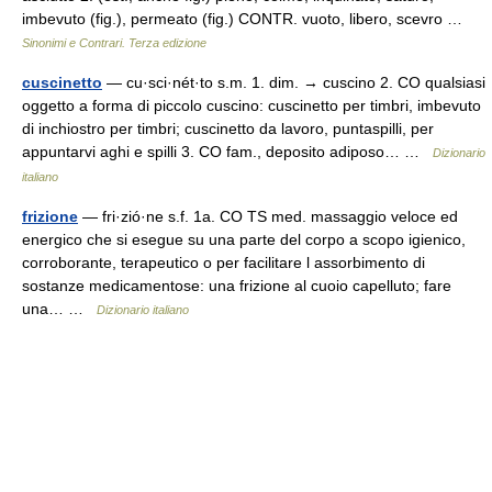
imbevuto (fig.), permeato (fig.) CONTR. vuoto, libero, scevro …
Sinonimi e Contrari. Terza edizione
cuscinetto
— cu·sci·nét·to s.m. 1. dim. → cuscino 2. CO qualsiasi
oggetto a forma di piccolo cuscino: cuscinetto per timbri, imbevuto
di inchiostro per timbri; cuscinetto da lavoro, puntaspilli, per
appuntarvi aghi e spilli 3. CO fam., deposito adiposo… …
Dizionario
italiano
frizione
— fri·zió·ne s.f. 1a. CO TS med. massaggio veloce ed
energico che si esegue su una parte del corpo a scopo igienico,
corroborante, terapeutico o per facilitare l assorbimento di
sostanze medicamentose: una frizione al cuoio capelluto; fare
una… …
Dizionario italiano