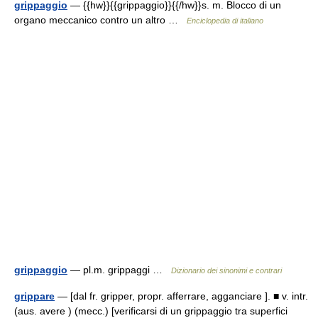
grippaggio
— {{hw}}{{grippaggio}}{{/hw}}s. m. Blocco di un
organo meccanico contro un altro …
Enciclopedia di italiano
grippaggio
— pl.m. grippaggi …
Dizionario dei sinonimi e contrari
grippare
— [dal fr. gripper, propr. afferrare, agganciare ]. ■ v. intr.
(aus. avere ) (mecc.) [verificarsi di un grippaggio tra superfici