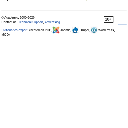
© Academic, 2000-2026
18+
Contact us:
Technical Support
,
Advertising
Dictionaries export
, created on PHP,
Joomla,
Drupal,
WordPress,
MODx.