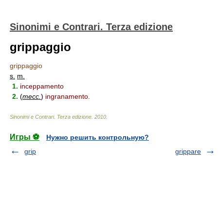
Sinonimi e Contrari. Terza edizione
grippaggio
grippaggio
s.
m.
1.
inceppamento
2.
(
mecc.
)
ingranamento.
Sinonimi e Contrari. Terza edizione
.
2010
.
Игры ⚽
Нужно решить контрольную?
grip
grippare