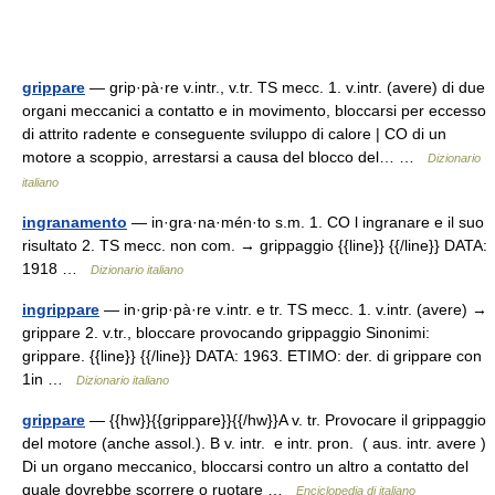
grippare
— grip·pà·re v.intr., v.tr. TS mecc. 1. v.intr. (avere) di due
organi meccanici a contatto e in movimento, bloccarsi per eccesso
di attrito radente e conseguente sviluppo di calore | CO di un
motore a scoppio, arrestarsi a causa del blocco del… …
Dizionario
italiano
ingranamento
— in·gra·na·mén·to s.m. 1. CO l ingranare e il suo
risultato 2. TS mecc. non com. → grippaggio {{line}} {{/line}} DATA:
1918 …
Dizionario italiano
ingrippare
— in·grip·pà·re v.intr. e tr. TS mecc. 1. v.intr. (avere) →
grippare 2. v.tr., bloccare provocando grippaggio Sinonimi:
grippare. {{line}} {{/line}} DATA: 1963. ETIMO: der. di grippare con
1in …
Dizionario italiano
grippare
— {{hw}}{{grippare}}{{/hw}}A v. tr. Provocare il grippaggio
del motore (anche assol.). B v. intr. e intr. pron. ( aus. intr. avere )
Di un organo meccanico, bloccarsi contro un altro a contatto del
quale dovrebbe scorrere o ruotare …
Enciclopedia di italiano