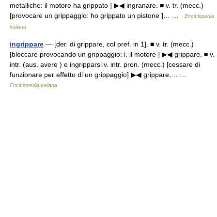
metalliche: il motore ha grippato ] ▶◀ ingranare. ■ v. tr. (mecc.)
[provocare un grippaggio: ho grippato un pistone ]… …
Enciclopedia
Italiana
ingrippare
— [der. di grippare, col pref. in 1]. ■ v. tr. (mecc.)
[bloccare provocando un grippaggio: i. il motore ] ▶◀ grippare. ■ v.
intr. (aus. avere ) e ingripparsi v. intr. pron. (mecc.) [cessare di
funzionare per effetto di un grippaggio] ▶◀ grippare,… …
Enciclopedia Italiana