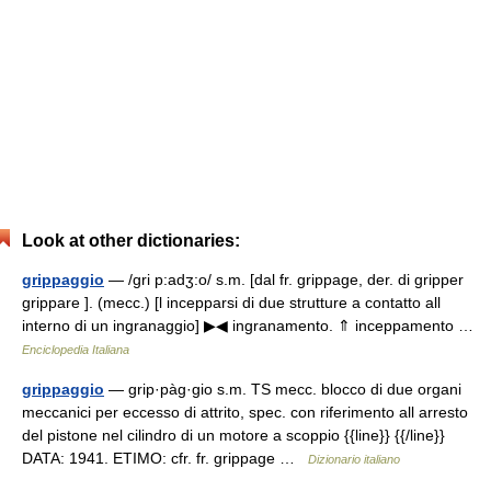
Look at other dictionaries:
grippaggio
— /gri p:adʒ:o/ s.m. [dal fr. grippage, der. di gripper
grippare ]. (mecc.) [l incepparsi di due strutture a contatto all
interno di un ingranaggio] ▶◀ ingranamento. ⇑ inceppamento …
Enciclopedia Italiana
grippaggio
— grip·pàg·gio s.m. TS mecc. blocco di due organi
meccanici per eccesso di attrito, spec. con riferimento all arresto
del pistone nel cilindro di un motore a scoppio {{line}} {{/line}}
DATA: 1941. ETIMO: cfr. fr. grippage …
Dizionario italiano