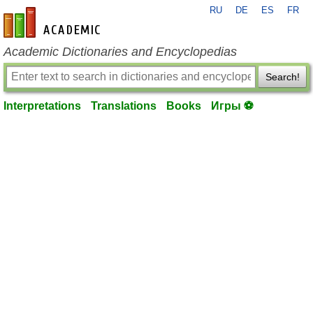
RU
DE
ES
FR
en-academic.com
Academic Dictionaries and Encyclopedias
Search!
Interpretations
Translations
Books
Игры ⚽