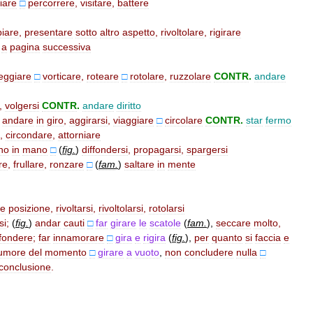
iare
□
percorrere
,
visitare
,
battere
iare
,
presentare
sotto
altro
aspetto
,
rivoltolare
,
rigirare
a
pagina
successiva
teggiare
□
vorticare
,
roteare
□
rotolare
,
ruzzolare
CONTR
.
andare
,
volgersi
CONTR
.
andare
diritto
,
andare
in
giro
,
aggirarsi
,
viaggiare
□
circolare
CONTR
.
star
fermo
,
circondare
,
attorniare
no
in
mano
□
(
fig
.
)
diffondersi
,
propagarsi
,
spargersi
re
,
frullare
,
ronzare
□
(
fam
.
)
saltare
in
mente
re
posizione
,
rivoltarsi
,
rivoltolarsi
,
rotolarsi
si
;
(
fig
.
)
andar
cauti
□
far
girare
le
scatole
(
fam
.
)
,
seccare
molto
,
fondere
;
far
innamorare
□
gira
e
rigira
(
fig
.
)
,
per
quanto
si
faccia
e
umore
del
momento
□
girare
a
vuoto
,
non
concludere
nulla
□
conclusione
.