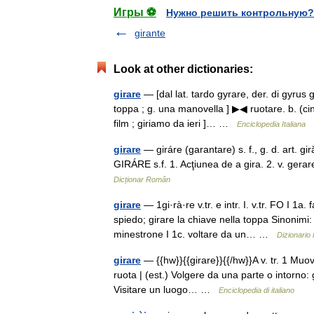
Игры ⚽
Нужно решить контрольную?
girante
Look at other dictionaries:
girare
— [dal lat. tardo gyrare, der. di gyrus gi
toppa ; g. una manovella ] ▶◀ ruotare. b. (ci
film ; giriamo da ieri ]… …
Enciclopedia Italiana
girare
— giráre (garantare) s. f., g. d. art. gi
GIRÁRE s.f. 1. Acţiunea de a gira. 2. v. gera
Dicționar Român
girare
— 1gi·rà·re v.tr. e intr. I. v.tr. FO I 1
spiedo; girare la chiave nella toppa Sinonimi: 
minestrone I 1c. voltare da un… …
Dizionario 
girare
— {{hw}}{{girare}}{{/hw}}A v. tr. 1 Muo
ruota | (est.) Volgere da una parte o intorno: gi
Visitare un luogo… …
Enciclopedia di italiano