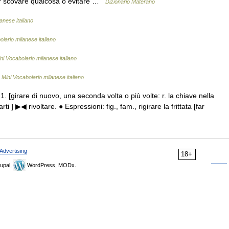
er scovare qualcosa o evitare …
Dizionario Materano
anese italiano
olario milanese italiano
ni Vocabolario milanese italiano
…
Mini Vocabolario milanese italiano
r. 1. [girare di nuovo, una seconda volta o più volte: r. la chiave nella
rti ] ▶◀ rivoltare. ● Espressioni: fig., fam., rigirare la frittata [far
Advertising
18+
upal,
WordPress, MODx.