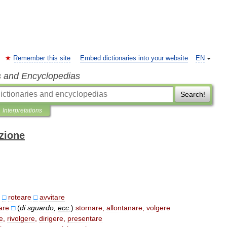
Remember this site
Embed dictionaries into your website
EN
s and Encyclopedias
Search!
Interpretations
izione
□
roteare
□
avvitare
tare
□
(
di
sguardo
,
ecc
.
)
stornare
,
allontanare
,
volgere
e
,
rivolgere
,
dirigere
,
presentare