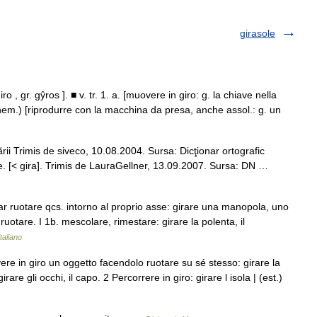
girasole
ro , gr. gŷros ]. ■ v. tr. 1. a. [muovere in giro: g. la chiave nella
nem.) [riprodurre con la macchina da presa, anche assol.: g. un
rării Trimis de siveco, 10.08.2004. Sursa: Dicţionar ortografic
re. [< gira]. Trimis de LauraGellner, 13.09.2007. Sursa: DN …
a. far ruotare qcs. intorno al proprio asse: girare una manopola, uno
ruotare. I 1b. mescolare, rimestare: girare la polenta, il
italiano
vere in giro un oggetto facendolo ruotare su sé stesso: girare la
rare gli occhi, il capo. 2 Percorrere in giro: girare l isola | (est.)