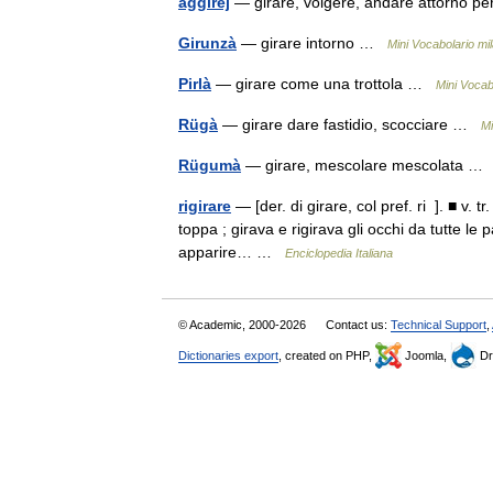
aggirèj
— girare, volgere, andare attorno p
Girunzà
— girare intorno …
Mini Vocabolario mil
Pirlà
— girare come una trottola …
Mini Vocab
Rügà
— girare dare fastidio, scocciare …
Mi
Rügumà
— girare, mescolare mescolata 
rigirare
— [der. di girare, col pref. ri ]. ■ v. t
toppa ; girava e rigirava gli occhi da tutte le pa
apparire… …
Enciclopedia Italiana
© Academic, 2000-2026
Contact us:
Technical Support
,
Dictionaries export
, created on PHP,
Joomla,
Dr