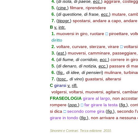
4
.
(
di
isola
,
di
paese
,
ecc
.
)
aggirare
,
costegg
5
.
(
cine
.
)
filmare
,
riprendere
6
.
(
di
questione
,
di
frase
,
ecc
.
)
mutare
,
camb
7
.
(
tipogr
.
)
spostarsi
,
andare
a
capo
,
andare
B
v
.
intr
.
1
.
muoversi
in
giro
,
ruotare
□
piroettare
,
vol
diritto
2
.
voltare
,
curvare
,
sterzare
,
virare
□
voltarsi
3
.
(
est
.
)
muoversi
,
camminare
,
passeggiare
4
.
(
di
fiume
,
di
corridoio
,
ecc
.
)
correre
in
giro
5
.
(
di
denaro
,
di
notizia
,
ecc
.
)
passare
di
ma
6
.
(
fig
.
,
di
idee
,
di
pensieri
)
mulinare
,
turbina
7
.
(
tosc
.
,
di
vino
)
guastarsi
,
alterarsi
C
girarsi
v
.
rifl
.
volgersi
,
voltarsi
,
muoversi
,
agitarsi
,
cambia
FRASEOLOGIA
girare
al
largo
,
non
accostar
rompere
(
pop
.
)
□
far
girare
la
testa
(
fig
.
)
,
con
si
dica
□
secondo
come
gira
(
fig
.
)
,
secondo
l
'
girare
in
tondo
(
fig
.
)
,
non
arrivare
a
nessuna
Sinonimi
e
Contrari
.
Terza
edizione
.
2010
.