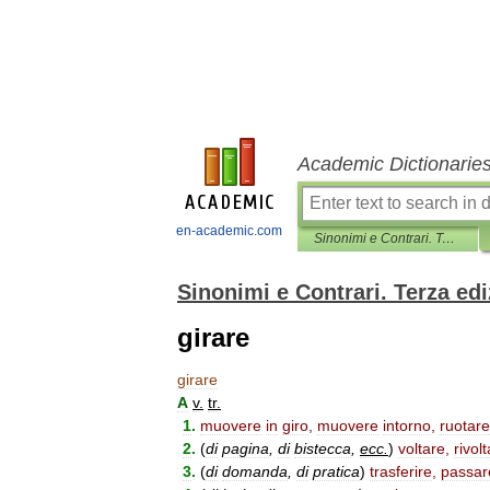
Academic Dictionarie
en-academic.com
Sinonimi e Contrari. Terza edizione
Sinonimi e Contrari. Terza ed
girare
girare
A
v
.
tr
.
1
.
muovere
in
giro
,
muovere
intorno
,
ruotare
2
.
(
di
pagina
,
di
bistecca
,
ecc
.
)
voltare
,
rivol
3
.
(
di
domanda
,
di
pratica
)
trasferire
,
passar