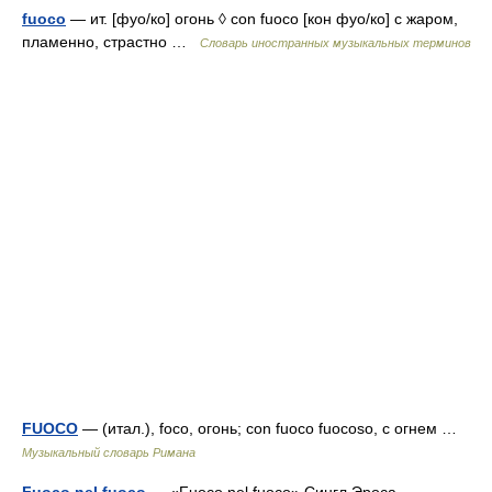
fuoco
— ит. [фуо/ко] огонь ◊ con fuoco [кон фуо/ко] с жаром,
пламенно, страстно …
Словарь иностранных музыкальных терминов
FUOCO
— (итал.), foco, огонь; con fuoco fuocoso, с огнем …
Музыкальный словарь Римана