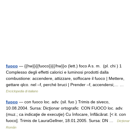
fuoco
— {{hw}}{{fuoco}}{{/hw}}o (lett.) foco A s. m. (pl. chi ) 1
Complesso degli effetti calorici e luminosi prodotti dalla
combustione: accendere, attizzare, soffocare il fuoco | Mettere,
gettare qlco. nel –f, perché bruci | Prender –f, accendersi;… …
Enciclopedia di italiano
fuoco
— con fuoco loc. adv. (sil. fuo ) Trimis de siveco,
10.08.2004. Sursa: Dicţionar ortografic CON FUOCO loc. adv.
(muz.; ca indicaţie de execuţie) Cu înfocare, înflăcărat. [< it. con
fuoco]. Trimis de LauraGellner, 18.01.2005. Sursa: DN …
Dicționar
Român