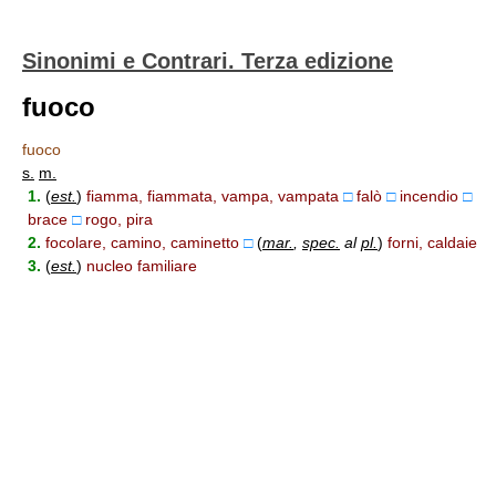
Sinonimi e Contrari. Terza edizione
fuoco
fuoco
s.
m.
1.
(
est.
)
fiamma, fiammata, vampa, vampata
□
falò
□
incendio
□
brace
□
rogo, pira
2.
focolare, camino, caminetto
□
(
mar.
,
spec.
al
pl.
)
forni, caldaie
3.
(
est.
)
nucleo familiare