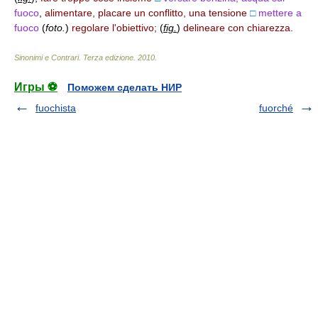
fuoco
,
alimentare, placare un conflitto, una tensione
□
mettere a
fuoco
(
foto.
)
regolare l'obiettivo;
(
fig.
)
delineare con chiarezza.
Sinonimi e Contrari. Terza edizione
.
2010
.
Игры ⚽
Поможем сделать НИР
fuochista
fuorché