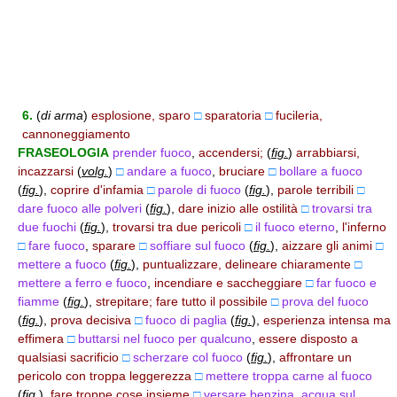
6.
(
di arma
)
esplosione, sparo
□
sparatoria
□
fucileria,
cannoneggiamento
FRASEOLOGIA
prender fuoco
,
accendersi;
(
fig.
)
arrabbiarsi,
incazzarsi
(
volg.
)
□
andare a fuoco
,
bruciare
□
bollare a fuoco
(
fig.
)
,
coprire d'infamia
□
parole di fuoco
(
fig.
)
,
parole terribili
□
dare fuoco alle polveri
(
fig.
)
,
dare inizio alle ostilità
□
trovarsi tra
due fuochi
(
fig.
)
,
trovarsi tra due pericoli
□
il fuoco eterno
,
l'inferno
□
fare fuoco
,
sparare
□
soffiare sul fuoco
(
fig.
)
,
aizzare gli animi
□
mettere a fuoco
(
fig.
)
,
puntualizzare, delineare chiaramente
□
mettere a ferro e fuoco
,
incendiare e saccheggiare
□
far fuoco e
fiamme
(
fig.
)
,
strepitare; fare tutto il possibile
□
prova del fuoco
(
fig.
)
,
prova decisiva
□
fuoco di paglia
(
fig.
)
,
esperienza intensa ma
effimera
□
buttarsi nel fuoco per qualcuno
,
essere disposto a
qualsiasi sacrificio
□
scherzare col fuoco
(
fig.
)
,
affrontare un
pericolo con troppa leggerezza
□
mettere troppa carne al fuoco
(
fig.
)
,
fare troppe cose insieme
□
versare benzina, acqua sul