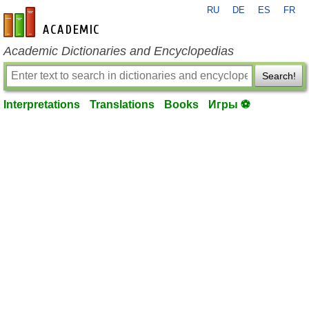
RU
DE
ES
FR
en-academic.com
Academic Dictionaries and Encyclopedias
Search!
Interpretations
Translations
Books
Игры ⚽