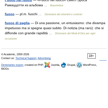
Fuoco nel fuoco
— «Fuoco nel fuoco» Сингл Эроса
Рамаццотти из альбома …
Википедия
fuoco
— pl.m. fuochi …
Dizionario dei sinonimi e contrari
fuoco di paglia
— Di una passione, un entusiasmo: che divampa
impetuoso ma si spegne quasi subito. Di notizia (ma raro): che si
diffonde con grande rapidità …
Dizionario dei Modi di Dire per ogni
occasione
© Academic, 2000-2026
18+
Contact us:
Technical Support
,
Advertising
Dictionaries export
, created on PHP,
Joomla,
Drupal,
WordPress,
MODx.