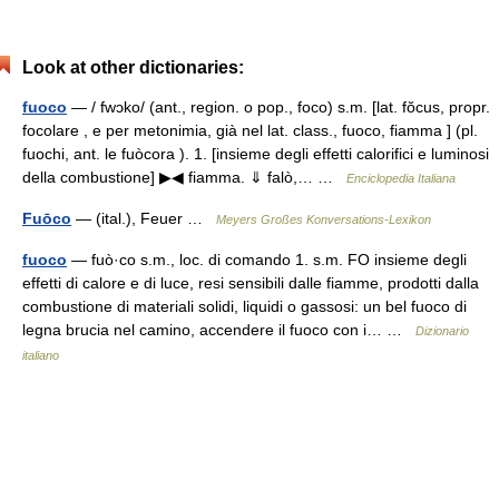
Look at other dictionaries:
fuoco
— / fwɔko/ (ant., region. o pop., foco) s.m. [lat. fŏcus, propr.
focolare , e per metonimia, già nel lat. class., fuoco, fiamma ] (pl.
fuochi, ant. le fuòcora ). 1. [insieme degli effetti calorifici e luminosi
della combustione] ▶◀ fiamma. ⇓ falò,… …
Enciclopedia Italiana
Fuōco
— (ital.), Feuer …
Meyers Großes Konversations-Lexikon
fuoco
— fuò·co s.m., loc. di comando 1. s.m. FO insieme degli
effetti di calore e di luce, resi sensibili dalle fiamme, prodotti dalla
combustione di materiali solidi, liquidi o gassosi: un bel fuoco di
legna brucia nel camino, accendere il fuoco con i… …
Dizionario
italiano