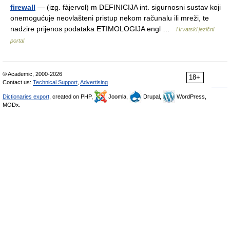
firewall
— (izg. fàjervol) m DEFINICIJA int. sigurnosni sustav koji
onemogućuje neovlašteni pristup nekom računalu ili mreži, te
nadzire prijenos podataka ETIMOLOGIJA engl …
Hrvatski jezični
portal
© Academic, 2000-2026
18+
Contact us:
Technical Support
,
Advertising
Dictionaries export
, created on PHP,
Joomla,
Drupal,
WordPress,
MODx.