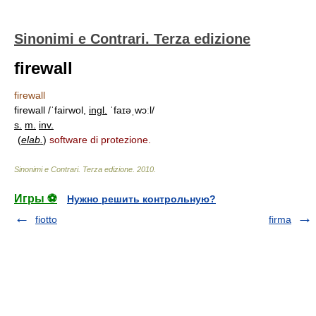
Sinonimi e Contrari. Terza edizione
firewall
firewall
firewall /ˈfairwol,
ingl.
ˈfaɪəˌwɔːl/
s.
m.
inv.
(
elab.
)
software di protezione.
Sinonimi e Contrari. Terza edizione
.
2010
.
Игры ⚽
Нужно решить контрольную?
fiotto
firma