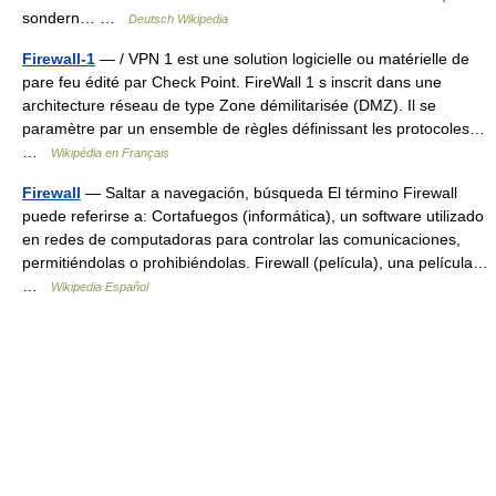
sondern… …
Deutsch Wikipedia
Firewall-1
— / VPN 1 est une solution logicielle ou matérielle de
pare feu édité par Check Point. FireWall 1 s inscrit dans une
architecture réseau de type Zone démilitarisée (DMZ). Il se
paramètre par un ensemble de règles définissant les protocoles…
…
Wikipédia en Français
Firewall
— Saltar a navegación, búsqueda El término Firewall
puede referirse a: Cortafuegos (informática), un software utilizado
en redes de computadoras para controlar las comunicaciones,
permitiéndolas o prohibiéndolas. Firewall (película), una película…
…
Wikipedia Español