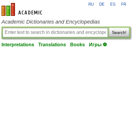
RU
DE
ES
FR
en-academic.com
Academic Dictionaries and Encyclopedias
Search!
Interpretations
Translations
Books
Игры ⚽