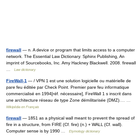
firewall
— n. A device or program that limits access to a computer
network. The Essential Law Dictionary. Sphinx Publishing, An
imprint of Sourcebooks, Inc. Amy Hackney Blackwell. 2008. firewall
…
Law dictionary
FireWall-1
— / VPN 1 est une solution logicielle ou matérielle de
pare feu éditée par Check Point. Premier pare feu informatique
commercialisé en 1994[réf. nécessaire], FireWall 1 s inscrit dans
une architecture réseau de type Zone démilitarisée (DMZ).… …
Wikipédia en Français
firewall
— 1851 as a physical wall meant to prevent the spread of
fire in a structure, from FIRE (Cf. fire) (n.) + WALL (Cf. wall).
Computer sense is by 1990 …
Etymology dictionary