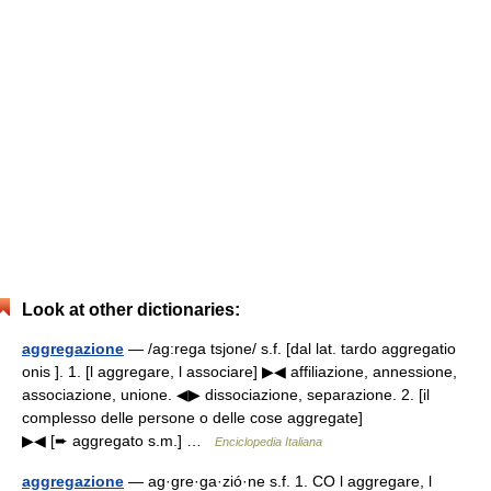
Look at other dictionaries:
aggregazione
— /ag:rega tsjone/ s.f. [dal lat. tardo aggregatio
onis ]. 1. [l aggregare, l associare] ▶◀ affiliazione, annessione,
associazione, unione. ◀▶ dissociazione, separazione. 2. [il
complesso delle persone o delle cose aggregate]
▶◀ [➨ aggregato s.m.] …
Enciclopedia Italiana
aggregazione
— ag·gre·ga·zió·ne s.f. 1. CO l aggregare, l