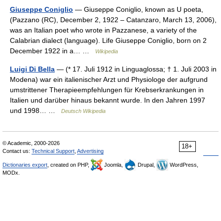
Giuseppe Coniglio
— Giuseppe Coniglio, known as U poeta,
(Pazzano (RC), December 2, 1922 – Catanzaro, March 13, 2006),
was an Italian poet who wrote in Pazzanese, a variety of the
Calabrian dialect (language). Life Giuseppe Coniglio, born on 2
December 1922 in a… …
Wikipedia
Luigi Di Bella
— (* 17. Juli 1912 in Linguaglossa; † 1. Juli 2003 in
Modena) war ein italienischer Arzt und Physiologe der aufgrund
umstrittener Therapieempfehlungen für Krebserkrankungen in
Italien und darüber hinaus bekannt wurde. In den Jahren 1997
und 1998… …
Deutsch Wikipedia
© Academic, 2000-2026
18+
Contact us:
Technical Support
,
Advertising
Dictionaries export
, created on PHP,
Joomla,
Drupal,
WordPress,
MODx.