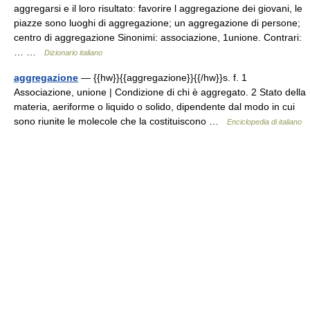
aggregarsi e il loro risultato: favorire l aggregazione dei giovani, le
piazze sono luoghi di aggregazione; un aggregazione di persone;
centro di aggregazione Sinonimi: associazione, 1unione. Contrari:
… …
Dizionario italiano
aggregazione
— {{hw}}{{aggregazione}}{{/hw}}s. f. 1
Associazione, unione | Condizione di chi è aggregato. 2 Stato della
materia, aeriforme o liquido o solido, dipendente dal modo in cui
sono riunite le molecole che la costituiscono …
Enciclopedia di italiano