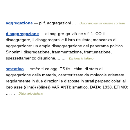
aggregazione
— pl.f. aggregazioni …
Dizionario dei sinonimi e contrari
disaggregazione
— di·sag·gre·ga·zió·ne s.f. 1. CO il
disaggregare, il disaggregarsi e il loro risultato; mancanza di
aggregazione: un ampia disaggregazione del panorama politico
Sinonimi: disgregazione, frammentazione, frantumazione,
spezzettamento; disunione,… …
Dizionario italiano
smectico
— smèc·ti·co agg. TS fis., chim. di stato di
aggregazione della materia, caratterizzato da molecole orientate
regolarmente in due direzioni e disposte in strati perpendicolari al
loro asse {{line}} {{/line}} VARIANTI: smettico. DATA: 1838. ETIMO:
… …
Dizionario italiano