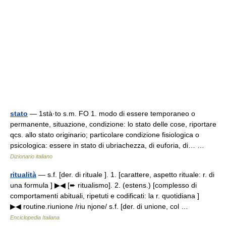
stato
— 1stà·to s.m. FO 1. modo di essere temporaneo o
permanente, situazione, condizione: lo stato delle cose, riportare
qcs. allo stato originario; particolare condizione fisiologica o
psicologica: essere in stato di ubriachezza, di euforia, di… …
Dizionario italiano
ritualità
— s.f. [der. di rituale ]. 1. [carattere, aspetto rituale: r. di
una formula ] ▶◀ [➨ ritualismo]. 2. (estens.) [complesso di
comportamenti abituali, ripetuti e codificati: la r. quotidiana ]
▶◀ routine.riunione /riu njone/ s.f. [der. di unione, col …
Enciclopedia Italiana