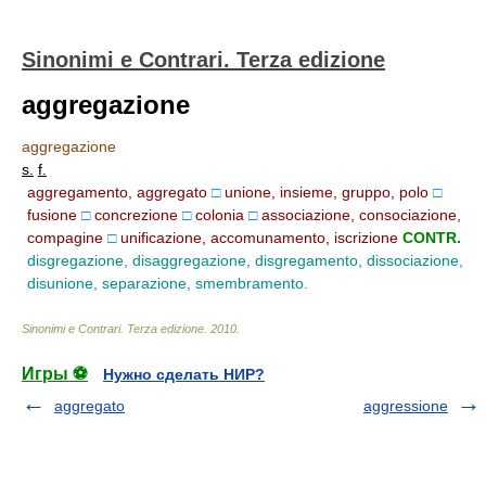
Sinonimi e Contrari. Terza edizione
aggregazione
aggregazione
s.
f.
aggregamento, aggregato
□
unione, insieme, gruppo, polo
□
fusione
□
concrezione
□
colonia
□
associazione, consociazione,
compagine
□
unificazione, accomunamento, iscrizione
CONTR.
disgregazione, disaggregazione, disgregamento, dissociazione,
disunione, separazione, smembramento.
Sinonimi e Contrari. Terza edizione
.
2010
.
Игры ⚽
Нужно сделать НИР?
aggregato
aggressione